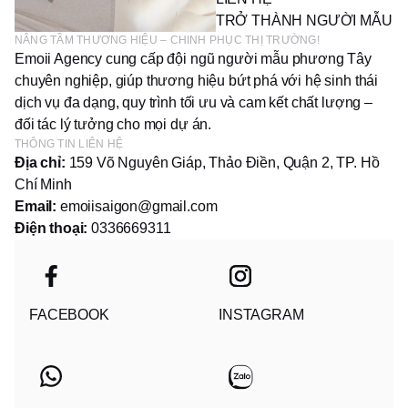
TRỞ THÀNH NGƯỜI MẪU
NÂNG TẦM THƯƠNG HIỆU – CHINH PHỤC THỊ TRƯỜNG!
Emoii Agency cung cấp đội ngũ người mẫu phương Tây
chuyên nghiệp, giúp thương hiệu bứt phá với hệ sinh thái
dịch vụ đa dạng, quy trình tối ưu và cam kết chất lượng –
đối tác lý tưởng cho mọi dự án.
THÔNG TIN LIÊN HỆ
Địa chỉ:
159 Võ Nguyên Giáp, Thảo Điền, Quận 2, TP. Hồ
Chí Minh
Email:
emoiisaigon@gmail.com
Điện thoại:
0336669311
FACEBOOK
INSTAGRAM