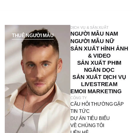
DỊCH VỤ & SẢN XUẤT
NGƯỜI MẪU NAM
THUÊ NGƯỜI MẪU
NGƯỜI MẪU NỮ
SẢN XUẤT HÌNH ẢNH
& VIDEO
SẢN XUẤT PHIM
NGẮN DỌC
SẢN XUẤT DỊCH VỤ
LIVESTREAM
EMOII MARKETING
CÔNG TY
CÂU HỎI THƯỜNG GẶP
TIN TỨC
DỰ ÁN TIÊU BIỂU
VỀ CHÚNG TÔI
LIÊN HỆ