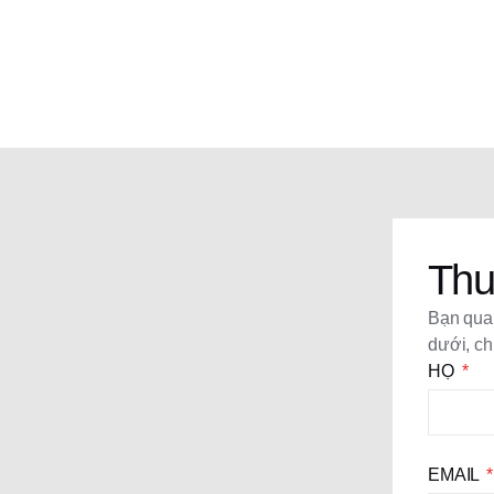
Thu
Bạn quan
dưới, ch
HỌ
EMAIL