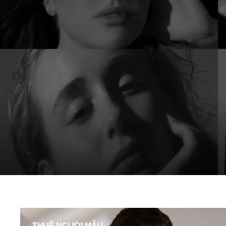
THUÊ NGƯỜI MẪU