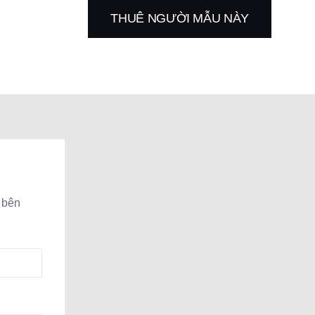
THUÊ NGƯỜI MẪU NÀY
 bên