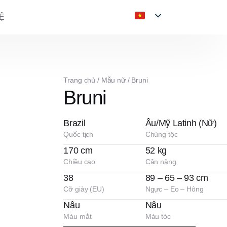
Ệ
Trang chủ
/
Mẫu nữ
/
Bruni
Bruni
Brazil
Âu/Mỹ Latinh (Nữ)
Quốc tịch
Chủng tộc
170 cm
52 kg
Chiều cao
Cân nặng
38
89 – 65 – 93 cm
Cỡ giày (EU)
Ngực – Eo – Hông
Nâu
Nâu
Màu mắt
Màu tóc