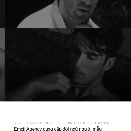
NÂNG TẦM THƯƠNG HIỆU – CHINH PHỤC THỊ TRƯỜNG!
Emoii Agency cung cấp đội ngũ người mẫu