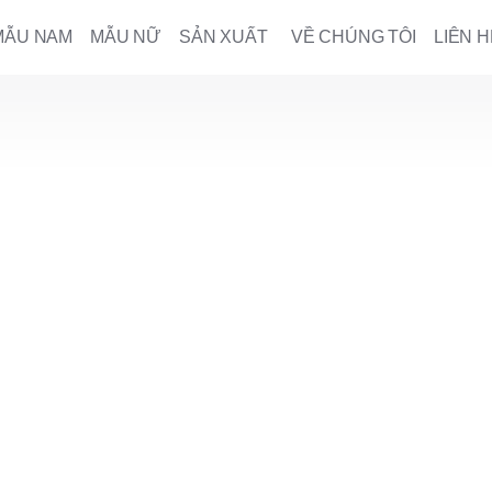
MẪU NAM
MẪU NỮ
SẢN XUẤT
VỀ CHÚNG TÔI
LIÊN H