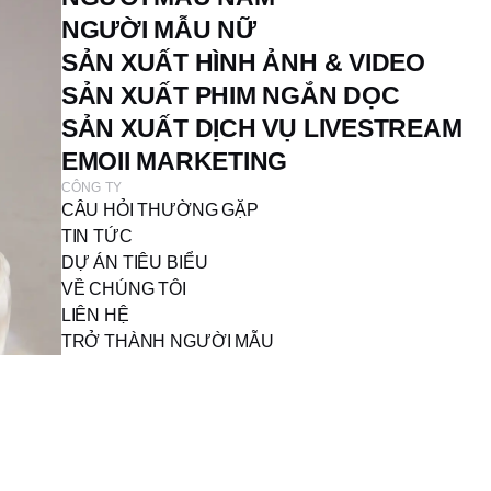
NGƯỜI MẪU NỮ
SẢN XUẤT HÌNH ẢNH & VIDEO
SẢN XUẤT PHIM NGẮN DỌC
SẢN XUẤT DỊCH VỤ LIVESTREAM
EMOII MARKETING
CÔNG TY
CÂU HỎI THƯỜNG GẶP
TIN TỨC
DỰ ÁN TIÊU BIỂU
VỀ CHÚNG TÔI
LIÊN HỆ
TRỞ THÀNH NGƯỜI MẪU