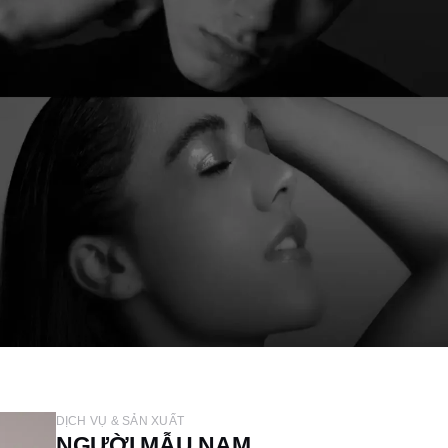
DỊCH VỤ & SẢN XUẤT
NGƯỜI MẪU NAM