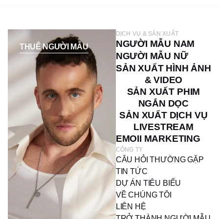
DỊCH VỤ & SẢN XUẤT
NGƯỜI MẪU NAM
THUÊ NGƯỜI MẪU
NGƯỜI MẪU NỮ
SẢN XUẤT HÌNH ẢNH
& VIDEO
SẢN XUẤT PHIM
NGẮN DỌC
SẢN XUẤT DỊCH VỤ
LIVESTREAM
EMOII MARKETING
CÔNG TY
CÂU HỎI THƯỜNG GẶP
TIN TỨC
DỰ ÁN TIÊU BIỂU
VỀ CHÚNG TÔI
LIÊN HỆ
TRỞ THÀNH NGƯỜI MẪU