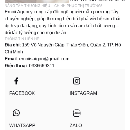
NÂNG TẦM THƯƠNG HIỆU – CHINH PHỤC THỊ TRƯỜNG!
Emoii Agency cung cấp đội ngũ người mẫu phương Tây
chuyên nghiệp, giúp thương hiệu bứt phá với hệ sinh thái
dịch vụ đa dạng, quy trình tối ưu và cam kết chất lượng –
đối tác lý tưởng cho mọi dự án.
THÔNG TIN LIÊN HỆ
Địa chỉ:
159 Võ Nguyên Giáp, Thảo Điền, Quận 2, TP. Hồ
Chí Minh
Email:
emoiisaigon@gmail.com
Điện thoại:
0336669311
FACEBOOK
INSTAGRAM
WHATSAPP
ZALO