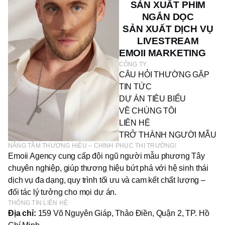
SẢN XUẤT PHIM
NGẮN DỌC
SẢN XUẤT DỊCH VỤ
LIVESTREAM
EMOII MARKETING
CÔNG TY
CÂU HỎI THƯỜNG GẶP
TIN TỨC
DỰ ÁN TIÊU BIỂU
VỀ CHÚNG TÔI
LIÊN HỆ
TRỞ THÀNH NGƯỜI MẪU
NÂNG TẦM THƯƠNG HIỆU – CHINH PHỤC THỊ TRƯỜNG!
Emoii Agency cung cấp đội ngũ người mẫu phương Tây
chuyên nghiệp, giúp thương hiệu bứt phá với hệ sinh thái
dịch vụ đa dạng, quy trình tối ưu và cam kết chất lượng –
đối tác lý tưởng cho mọi dự án.
THÔNG TIN LIÊN HỆ
Địa chỉ:
159 Võ Nguyên Giáp, Thảo Điền, Quận 2, TP. Hồ