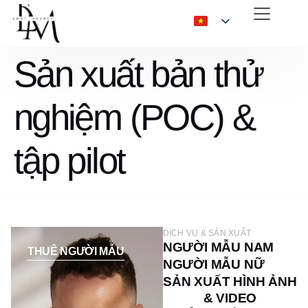
Sản xuất bản thử
nghiệm (POC) &
tập pilot
DỊCH VỤ & SẢN XUẤT
NGƯỜI MẪU NAM
THUÊ NGƯỜI MẪU
NGƯỜI MẪU NỮ
SẢN XUẤT HÌNH ẢNH
& VIDEO