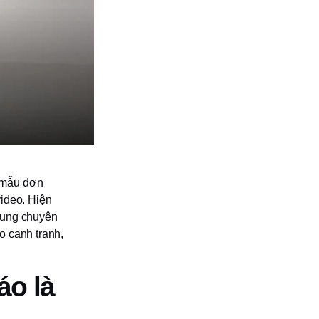
 mẫu đơn
video. Hiện
dung chuyên
o cạnh tranh,
o là