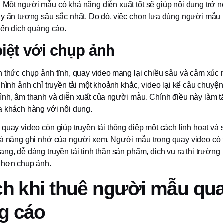
 Một người mẫu có khả năng diễn xuất tốt sẽ giúp nội dung trở nê
ây ấn tượng sâu sắc nhất. Do đó, việc chọn lựa đúng người mẫu l
iến dịch quảng cáo.
iệt với chụp ảnh
h thức chụp ảnh tĩnh, quay video mang lại chiều sâu và cảm xúc 
 hình ảnh chỉ truyền tải một khoảnh khắc, video lại kể câu chuyện
ình, âm thanh và diễn xuất của người mẫu. Chính điều này làm 
a khách hàng với nội dung.
quay video còn giúp truyền tải thông điệp một cách linh hoạt và 
hả năng ghi nhớ của người xem. Người mẫu trong quay video có t
ng, dễ dàng truyền tải tinh thần sản phẩm, dịch vụ ra thị trường
 hơn chụp ảnh.
ch khi thuê người mẫu qu
g cáo