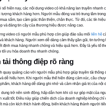
i số hiện nay, các nội dung video có khả năng lan truyền nhanh 
i tượng khách hàng hơn. Người mẫu đóng vai trò trung tâm trong 
 mua sắm, tạo cảm giác thân thiện, chân thực. Từ đó, các tín hiệu
p và đáng tin cậy của thương hiệu được nâng cao.
ững video có người mẫu phù hợp còn giúp đào sâu mối
liên hệ
cả
và khách hàng. Người xem dễ dàng cảm thấy gần gũi, tin tưởng 
ết định mua hàng nhanh chóng và hiệu quả hơn. Đây là yếu tố th
 tối ưu hóa doanh thu nhanh chóng.
 tải thông điệp rõ ràng
ch quay quảng cáo với người mẫu phù hợp giúp truyền tải thông 
 và dễ hiểu hơn. Khi người mẫu thể hiện đúng cảm xúc, câu chuy
 phẩm, khách hàng dễ dàng ghi nhớ và cảm nhận giá trị của nội 
 dung trở nên sinh động, hấp dẫn hơn khi có sự góp mặt của ng
n xuất tốt. Điều này giúp chiến dịch của doanh nghiệp không chỉ 
t mà còn kích thích hành động, biến khách hàng thành người tiê