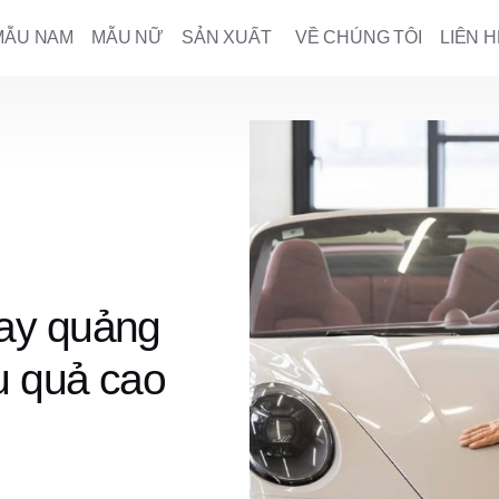
MẪU NAM
MẪU NỮ
SẢN XUẤT
VỀ CHÚNG TÔI
LIÊN H
ay quảng
u quả cao