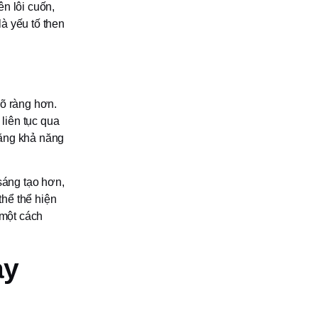
n lôi cuốn,
à yếu tố then
rõ ràng hơn.
 liên tục qua
tăng khả năng
sáng tạo hơn,
hể thể hiện
 một cách
ay