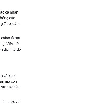
 các cá nhân
thông của
ng điệp, cảm
 chính là đại
àng. Việc sử
n dịch, từ đó
ện và khơi
hẩm mà còn
a sự đa chiều
chân thực và