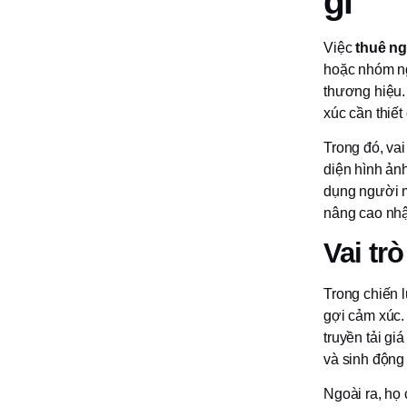
gì
Việc
thuê n
hoặc nhóm ng
thương hiệu.
xúc cần thiết
Trong đó, vai
diện hình ản
dụng người m
nâng cao nhậ
Vai tr
Trong chiến l
gợi cảm xúc.
truyền tải gi
và sinh động
Ngoài ra, họ