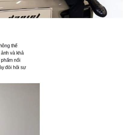
hông thể
h ảnh và khả
n phẩm nổi
ày đòi hỏi sự