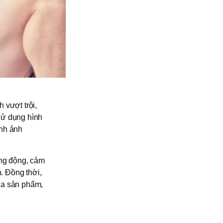
 vượt trội,
Sử dụng hình
ình ảnh
ống động, cảm
. Đồng thời,
của sản phẩm,