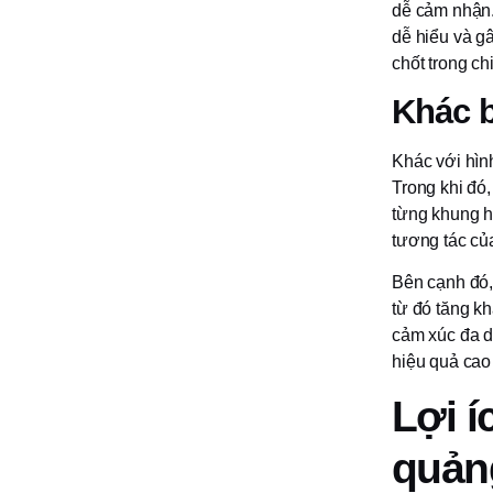
dễ cảm nhận.
dễ hiểu và g
chốt trong ch
Khác b
Khác với hìn
Trong khi đó,
từng khung h
tương tác củ
Bên cạnh đó, 
từ đó tăng k
cảm xúc đa dạ
hiệu quả cao
Lợi í
quản