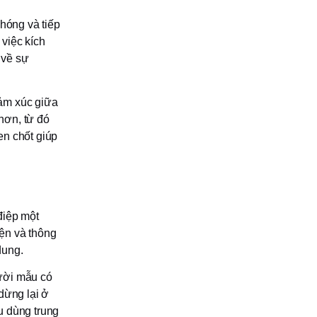
chóng và tiếp
việc kích
 về sự
m xúc giữa
hơn, từ đó
en chốt giúp
điệp một
ện và thông
dung.
ười mẫu có
dừng lại ở
u dùng trung