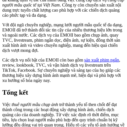
người mẫu quốc tế tại Việt Nam
. Công ty còn chuyên sản xuất nội
dung trực tuyến chất lượng cao phù hợp với các chiến dịch quảng
cáo phức tạp và đa dạng.
Với đội ngũ chuyên nghiệp, mạng lưới người mẫu quốc tế đa dạng,
EMOII đã trở thành đối tác tin cậy của nhiều thương hiệu lớn trong
và ngoài nước. Các dịch vụ của EMOII bao gồm chụp ảnh, quay
TVC, livestream, phim ngắn dọc, điện ảnh, sự kiện, đồng thời sản
xuất hình ảnh và video chuyên nghiệp, mang đến hiệu quả chiến
dịch vượt mong đợi.
Các dịch vụ nổi bật của EMOII còn bao gồm
sản xuất phim ngắn
,
review, lookbook, TVC, và vận hành dịch vụ livestream trên
TikTok, Facebook. Sự chuyên nghiệp và sáng tạo của họ giúp các
thương hiệu xây dựng hình ảnh mạnh mẽ, hiện đại và phù hợp với
xu hướng số hóa ngày nay.
Tổng kết
Việc
thuê người mẫu chụp ảnh
trở thành yếu tố then chốt để đạt
thành công trong các hoạt động xây dựng hình ảnh, chiến dịch
quảng cáo của doanh nghiệp. Từ việc xác định rõ thời điểm, mục
tiêu, lựa chọn loại người mẫu phù hợp đến quy trình chuẩn bị kỹ
lưỡng đều đóng vai trò quan trọng. Hiểu rõ các yếu tố ảnh hưởng về