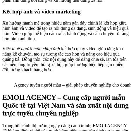
phản ánh đúng đời sống và xu hướng tiêu dùng xã hội.
Kết hợp ảnh và video marketing
Xu hướng mạnh mẽ trong nhiều năm gần đây chính là kết hợp giữa
hình ảnh và video để tạo ra nội dung đa dạng, sinh động và hiệu quả
hơn. Video giúp thể hiện cảm xúc, hành động và câu chuyện rõ ràng
hơn hình ảnh tĩnh.
Việc
thuê người mẫu chụp ảnh
kết hợp quay video giúp tăng khả
năng kể chuyện, tạo sự tương tác cao hơn và nâng cao hiệu quả
quảng bá. Đồng thời, các nội dung này dễ dàng chia sẻ, lan tỏa trên
các nền tảng truyền thông xã hội, giúp thương hiệu tiếp cận nhiều
đối tượng khách hàng hơn.
Agency tuyển người mẫu – giải pháp chuyên nghiệp cho doan
EMOII AGENCY – Cung cấp người mẫu
Quốc tế tại Việt Nam và sản xuất nội dung
trực tuyến chuyên nghiệp
Trong bối cảnh thị trường ngày càng cạnh tranh, EMOII AGENCY
đã khẳng định vị thế của mình bằng việc cung cấp dịch vụ
cung cấp