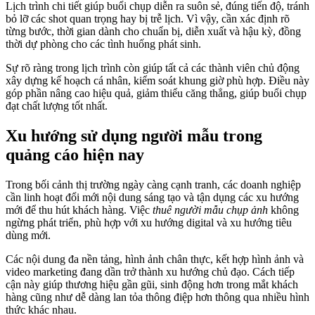
Lịch trình chi tiết giúp buổi chụp diễn ra suôn sẻ, đúng tiến độ, tránh
bỏ lỡ các shot quan trọng hay bị trễ lịch. Vì vậy, cần xác định rõ
từng bước, thời gian dành cho chuẩn bị, diễn xuất và hậu kỳ, đồng
thời dự phòng cho các tình huống phát sinh.
Sự rõ ràng trong lịch trình còn giúp tất cả các thành viên chủ động
xây dựng kế hoạch cá nhân, kiểm soát khung giờ phù hợp. Điều này
góp phần nâng cao hiệu quả, giảm thiểu căng thẳng, giúp buổi chụp
đạt chất lượng tốt nhất.
Xu hướng sử dụng người mẫu trong
quảng cáo hiện nay
Trong bối cảnh thị trường ngày càng cạnh tranh, các doanh nghiệp
cần linh hoạt đổi mới nội dung sáng tạo và tận dụng các xu hướng
mới để thu hút khách hàng. Việc
thuê người mẫu chụp ảnh
không
ngừng phát triển, phù hợp với xu hướng digital và xu hướng tiêu
dùng mới.
Các nội dung đa nền tảng, hình ảnh chân thực, kết hợp hình ảnh và
video marketing đang dần trở thành xu hướng chủ đạo. Cách tiếp
cận này giúp thương hiệu gần gũi, sinh động hơn trong mắt khách
hàng cũng như dễ dàng lan tỏa thông điệp hơn thông qua nhiều hình
thức khác nhau.