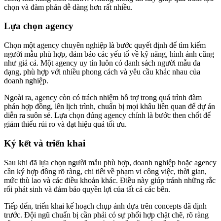
chọn và đàm phán dễ dàng hơn rất nhiều.
Lựa chọn agency
Chọn một agency chuyên nghiệp là bước quyết định để tìm kiếm
người mẫu phù hợp, đảm bảo các yếu tố về kỹ năng, hình ảnh cũng
như giá cả. Một agency uy tín luôn có danh sách người mẫu đa
dạng, phù hợp với nhiều phong cách và yêu cầu khác nhau của
doanh nghiệp.
Ngoài ra, agency còn có trách nhiệm hỗ trợ trong quá trình đàm
phán hợp đồng, lên lịch trình, chuẩn bị mọi khâu liên quan để dự án
diễn ra suôn sẻ. Lựa chọn đúng agency chính là bước then chốt để
giảm thiểu rủi ro và đạt hiệu quả tối ưu.
Ký kết và triển khai
Sau khi đã lựa chọn người mẫu phù hợp, doanh nghiệp hoặc agency
cần ký hợp đồng rõ ràng, chi tiết về phạm vi công việc, thời gian,
mức thù lao và các điều khoản khác. Điều này giúp tránh những rắc
rối phát sinh và đảm bảo quyền lợi của tất cả các bên.
Tiếp đến, triển khai kế hoạch chụp ảnh dựa trên concepts đã định
trước. Đội ngũ chuẩn bị cần phải có sự phối hợp chặt chẽ, rõ ràng