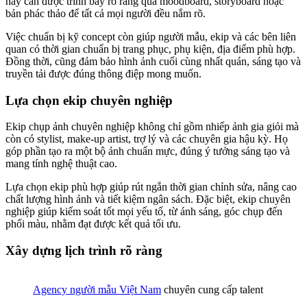
này cần được trình bày rõ ràng qua moodboard, storyboard hoặc
bản phác thảo để tất cả mọi người đều nắm rõ.
Việc chuẩn bị kỹ concept còn giúp người mẫu, ekip và các bên liên
quan có thời gian chuẩn bị trang phục, phụ kiện, địa điểm phù hợp.
Đồng thời, cũng đảm bảo hình ảnh cuối cùng nhất quán, sáng tạo và
truyền tải được đúng thông điệp mong muốn.
Lựa chọn ekip chuyên nghiệp
Ekip chụp ảnh chuyên nghiệp không chỉ gồm nhiếp ảnh gia giỏi mà
còn có stylist, make-up artist, trợ lý và các chuyên gia hậu kỳ. Họ
góp phần tạo ra một bộ ảnh chuẩn mực, đúng ý tưởng sáng tạo và
mang tính nghệ thuật cao.
Lựa chọn ekip phù hợp giúp rút ngắn thời gian chỉnh sửa, nâng cao
chất lượng hình ảnh và tiết kiệm ngân sách. Đặc biệt, ekip chuyên
nghiệp giúp kiểm soát tốt mọi yếu tố, từ ánh sáng, góc chụp đến
phối màu, nhằm đạt được kết quả tối ưu.
Xây dựng lịch trình rõ ràng
Agency người mẫu Việt Nam
chuyên cung cấp talent