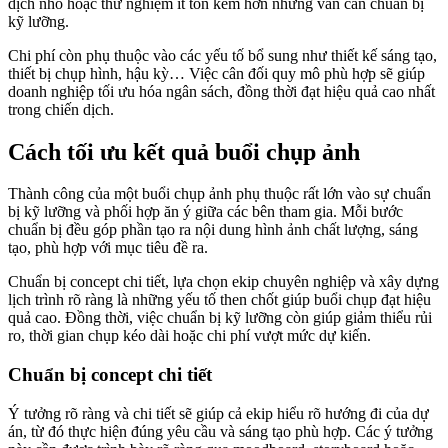
dịch nhỏ hoặc thử nghiệm ít tốn kém hơn nhưng vẫn cần chuẩn bị
kỹ lưỡng.
Chi phí còn phụ thuộc vào các yếu tố bổ sung như thiết kế sáng tạo,
thiết bị chụp hình, hậu kỳ… Việc cân đối quy mô phù hợp sẽ giúp
doanh nghiệp tối ưu hóa ngân sách, đồng thời đạt hiệu quả cao nhất
trong chiến dịch.
Cách tối ưu kết quả buổi chụp ảnh
Thành công của một buổi chụp ảnh phụ thuộc rất lớn vào sự chuẩn
bị kỹ lưỡng và phối hợp ăn ý giữa các bên tham gia. Mỗi bước
chuẩn bị đều góp phần tạo ra nội dung hình ảnh chất lượng, sáng
tạo, phù hợp với mục tiêu đề ra.
Chuẩn bị concept chi tiết, lựa chọn ekip chuyên nghiệp và xây dựng
lịch trình rõ ràng là những yếu tố then chốt giúp buổi chụp đạt hiệu
quả cao. Đồng thời, việc chuẩn bị kỹ lưỡng còn giúp giảm thiểu rủi
ro, thời gian chụp kéo dài hoặc chi phí vượt mức dự kiến.
Chuẩn bị concept chi tiết
Ý tưởng rõ ràng và chi tiết sẽ giúp cả ekip hiểu rõ hướng đi của dự
án, từ đó thực hiện đúng yêu cầu và sáng tạo phù hợp. Các ý tưởng