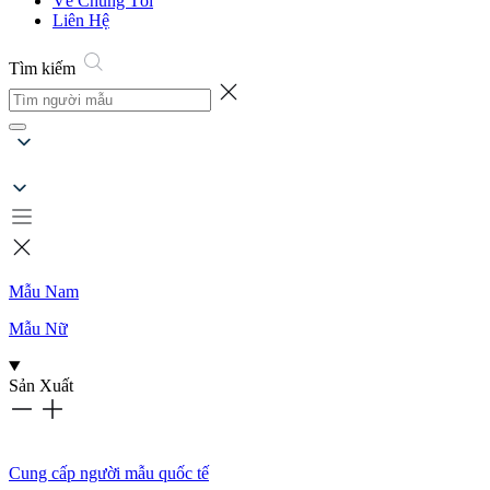
Về Chúng Tôi
Liên Hệ
Tìm kiếm
Mẫu Nam
Mẫu Nữ
Sản Xuất
Cung cấp người mẫu quốc tế