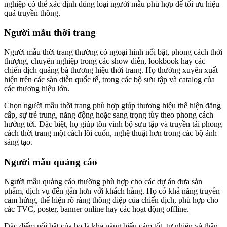
nghiệp có thể xác định đúng loại người mẫu phù hợp để tối ưu hiệu
quả truyền thông.
Người mẫu thời trang
Người mẫu thời trang thường có ngoại hình nổi bật, phong cách thời
thượng, chuyên nghiệp trong các show diễn, lookbook hay các
chiến dịch quảng bá thương hiệu thời trang. Họ thường xuyên xuất
hiện trên các sàn diễn quốc tế, trong các bộ sưu tập và catalog của
các thương hiệu lớn.
Chọn người mẫu thời trang phù hợp giúp thương hiệu thể hiện đẳng
cấp, sự trẻ trung, năng động hoặc sang trọng tùy theo phong cách
hướng tới. Đặc biệt, họ giúp tôn vinh bộ sưu tập và truyền tải phong
cách thời trang một cách lôi cuốn, nghệ thuật hơn trong các bộ ảnh
sáng tạo.
Người mẫu quảng cáo
Người mẫu quảng cáo thường phù hợp cho các dự án đưa sản
phẩm, dịch vụ đến gần hơn với khách hàng. Họ có khả năng truyền
cảm hứng, thể hiện rõ ràng thông điệp của chiến dịch, phù hợp cho
các TVC, poster, banner online hay các hoạt động offline.
Đặc điểm nổi bật của họ là khả năng biểu cảm tốt, tự nhiên và thân