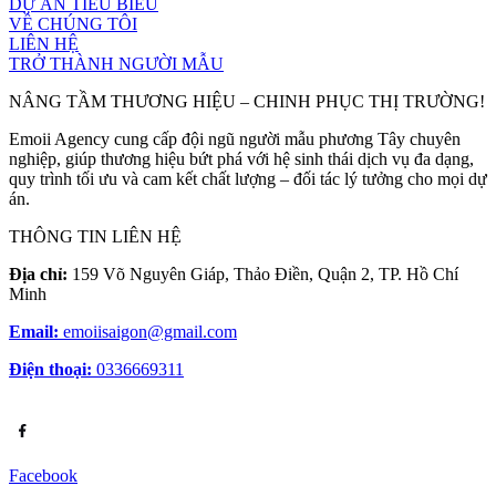
DỰ ÁN TIÊU BIỂU
VỀ CHÚNG TÔI
LIÊN HỆ
TRỞ THÀNH NGƯỜI MẪU
NÂNG TẦM THƯƠNG HIỆU – CHINH PHỤC THỊ TRƯỜNG!
Emoii Agency cung cấp đội ngũ người mẫu phương Tây chuyên
nghiệp, giúp thương hiệu bứt phá với hệ sinh thái dịch vụ đa dạng,
quy trình tối ưu và cam kết chất lượng – đối tác lý tưởng cho mọi dự
án.
THÔNG TIN LIÊN HỆ
Địa chỉ:
159 Võ Nguyên Giáp, Thảo Điền, Quận 2, TP. Hồ Chí
Minh
Email:
emoiisaigon@gmail.com
Điện thoại:
0336669311
Facebook