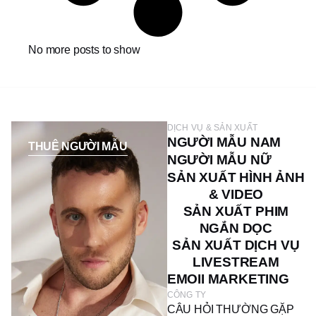
No more posts to show
DỊCH VỤ & SẢN XUẤT
NGƯỜI MẪU NAM
THUÊ NGƯỜI MẪU
NGƯỜI MẪU NỮ
SẢN XUẤT HÌNH ẢNH
& VIDEO
SẢN XUẤT PHIM
NGẮN DỌC
SẢN XUẤT DỊCH VỤ
LIVESTREAM
EMOII MARKETING
CÔNG TY
CÂU HỎI THƯỜNG GẶP