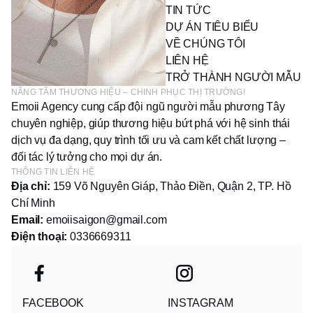
TIN TỨC
DỰ ÁN TIÊU BIỂU
VỀ CHÚNG TÔI
LIÊN HỆ
TRỞ THÀNH NGƯỜI MẪU
NÂNG TẦM THƯƠNG HIỆU – CHINH PHỤC THỊ TRƯỜNG!
Emoii Agency cung cấp đội ngũ người mẫu phương Tây
chuyên nghiệp, giúp thương hiệu bứt phá với hệ sinh thái
dịch vụ đa dạng, quy trình tối ưu và cam kết chất lượng –
đối tác lý tưởng cho mọi dự án.
THÔNG TIN LIÊN HỆ
Địa chỉ:
159 Võ Nguyên Giáp, Thảo Điền, Quận 2, TP. Hồ
Chí Minh
Email:
emoiisaigon@gmail.com
Điện thoại:
0336669311
FACEBOOK
INSTAGRAM