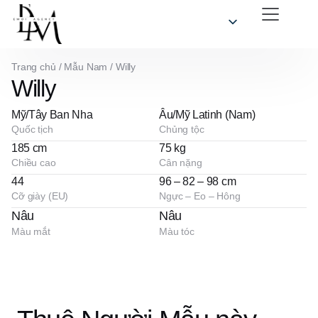
Trang chủ
/
Mẫu Nam
/
Willy
Willy
Mỹ/Tây Ban Nha
Âu/Mỹ Latinh (Nam)
Quốc tịch
Chủng tộc
185 cm
75 kg
Chiều cao
Cân nặng
44
96 – 82 – 98 cm
Cỡ giày (EU)
Ngực – Eo – Hông
Nâu
Nâu
Màu mắt
Màu tóc