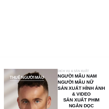
DỊCH VỤ & SẢN XUẤT
NGƯỜI MẪU NAM
THUÊ NGƯỜI MẪU
NGƯỜI MẪU NỮ
SẢN XUẤT HÌNH ẢNH
& VIDEO
SẢN XUẤT PHIM
NGẮN DỌC