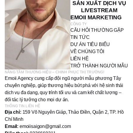
SẢN XUẤT DỊCH VỤ
LIVESTREAM
EMOII MARKETING
CÔNG TY
CÂU HỎI THƯỜNG GẶP
TIN TỨC
DỰ ÁN TIÊU BIỂU
VỀ CHÚNG TÔI
LIÊN HỆ
TRỞ THÀNH NGƯỜI MẪU
NÂNG TẦM THƯƠNG HIỆU – CHINH PHỤC THỊ TRƯỜNG!
Emoii Agency cung cấp đội ngũ người mẫu phương Tây
chuyên nghiệp, giúp thương hiệu bứt phá với hệ sinh thái
dịch vụ đa dạng, quy trình tối ưu và cam kết chất lượng –
đối tác lý tưởng cho mọi dự án.
THÔNG TIN LIÊN HỆ
Địa chỉ:
159 Võ Nguyên Giáp, Thảo Điền, Quận 2, TP. Hồ
Chí Minh
Email:
emoiisaigon@gmail.com