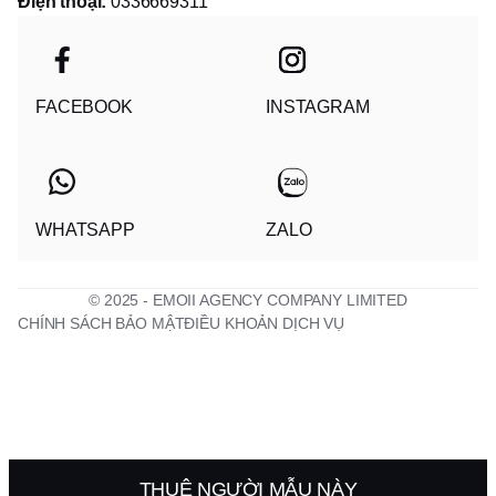
Điện thoại:
0336669311
FACEBOOK
INSTAGRAM
WHATSAPP
ZALO
© 2025 - EMOII AGENCY COMPANY LIMITED
CHÍNH SÁCH BẢO MẬT
ĐIỀU KHOẢN DỊCH VỤ
THUÊ NGƯỜI MẪU NÀY