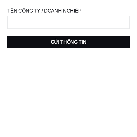
TÊN CÔNG TY / DOANH NGHIỆP
GỬI THÔNG TIN
Trở thành người mẫu
ĐĂNG KÝ NGAY