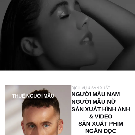
DỊCH VỤ & SẢN XUẤT
NGƯỜI MẪU NAM
THUÊ NGƯỜI MẪU
NGƯỜI MẪU NỮ
SẢN XUẤT HÌNH ẢNH
& VIDEO
SẢN XUẤT PHIM
NGẮN DỌC