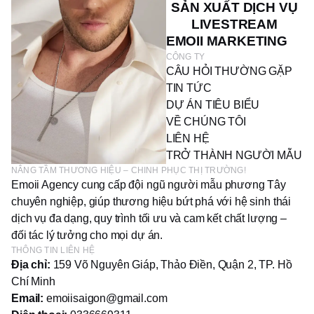
SẢN XUẤT DỊCH VỤ
LIVESTREAM
EMOII MARKETING
CÔNG TY
CÂU HỎI THƯỜNG GẶP
TIN TỨC
DỰ ÁN TIÊU BIỂU
VỀ CHÚNG TÔI
LIÊN HỆ
TRỞ THÀNH NGƯỜI MẪU
NÂNG TẦM THƯƠNG HIỆU – CHINH PHỤC THỊ TRƯỜNG!
Emoii Agency cung cấp đội ngũ người mẫu phương Tây
chuyên nghiệp, giúp thương hiệu bứt phá với hệ sinh thái
dịch vụ đa dạng, quy trình tối ưu và cam kết chất lượng –
đối tác lý tưởng cho mọi dự án.
THÔNG TIN LIÊN HỆ
Địa chỉ:
159 Võ Nguyên Giáp, Thảo Điền, Quận 2, TP. Hồ
Chí Minh
Email:
emoiisaigon@gmail.com