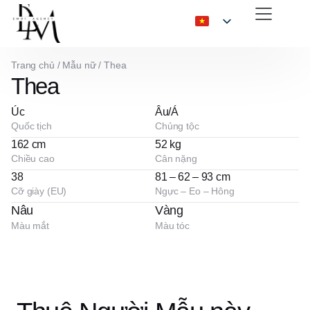
Trang chủ
/
Mẫu nữ
/
Thea
Thea
Úc
Âu/Á
Quốc tịch
Chủng tộc
162 cm
52 kg
Chiều cao
Cân nặng
38
81 – 62 – 93 cm
Cỡ giày (EU)
Ngực – Eo – Hông
Nâu
Vàng
Màu mắt
Màu tóc