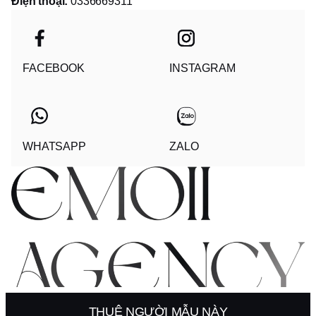
Điện thoại:
0336669311
FACEBOOK
INSTAGRAM
WHATSAPP
ZALO
© 2025 - EMOII AGENCY COMPANY LIMITED
THUÊ NGƯỜI MẪU NÀY