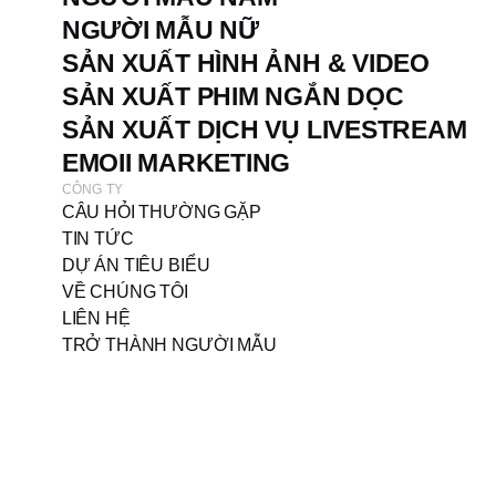
NGƯỜI MẪU NỮ
SẢN XUẤT HÌNH ẢNH & VIDEO
SẢN XUẤT PHIM NGẮN DỌC
SẢN XUẤT DỊCH VỤ LIVESTREAM
EMOII MARKETING
CÔNG TY
CÂU HỎI THƯỜNG GẶP
TIN TỨC
DỰ ÁN TIÊU BIỂU
VỀ CHÚNG TÔI
LIÊN HỆ
TRỞ THÀNH NGƯỜI MẪU