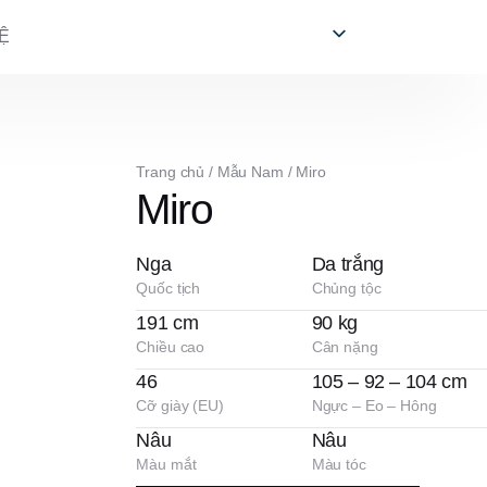
Ệ
Trang chủ
/
Mẫu Nam
/
Miro
Miro
Nga
Da trắng
Quốc tịch
Chủng tộc
191 cm
90 kg
Chiều cao
Cân nặng
46
105 – 92 – 104 cm
Cỡ giày (EU)
Ngực – Eo – Hông
Nâu
Nâu
Màu mắt
Màu tóc