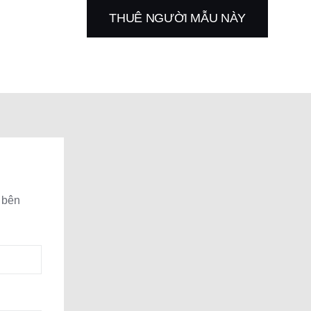
THUÊ NGƯỜI MẪU NÀY
 bên