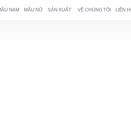
MẪU NAM
MẪU NỮ
SẢN XUẤT
VỀ CHÚNG TÔI
LIÊN H