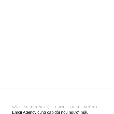
NÂNG TẦM THƯƠNG HIỆU – CHINH PHỤC THỊ TRƯỜNG!
Emoii Agency cung cấp đội ngũ người mẫu