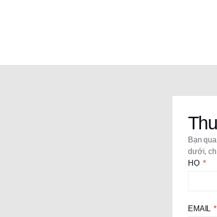
Thu
Bạn quan
dưới, ch
HỌ
EMAIL