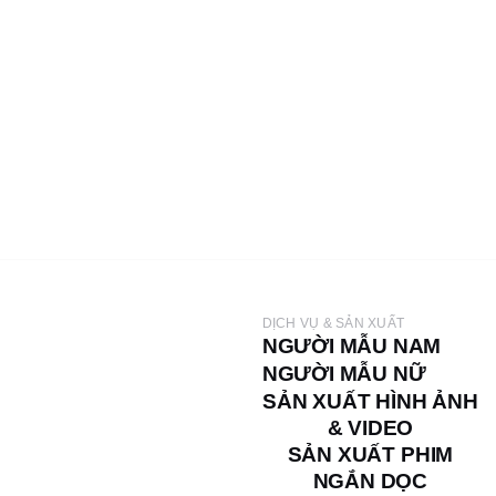
DỊCH VỤ & SẢN XUẤT
NGƯỜI MẪU NAM
THUÊ NGƯỜI MẪU
NGƯỜI MẪU NỮ
SẢN XUẤT HÌNH ẢNH
& VIDEO
SẢN XUẤT PHIM
NGẮN DỌC