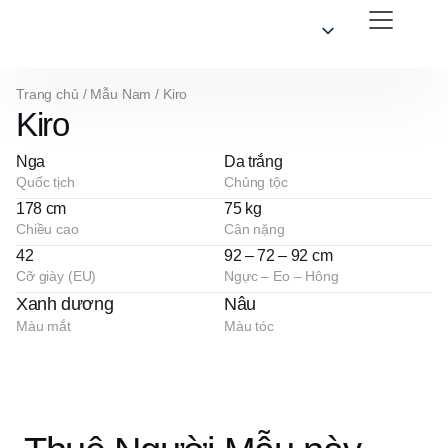
Trang chủ
/
Mẫu Nam
/
Kiro
Kiro
Nga
Da trắng
Quốc tịch
Chủng tộc
178 cm
75 kg
Chiều cao
Cân nặng
42
92 – 72 – 92 cm
Cỡ giày (EU)
Ngực – Eo – Hông
Xanh dương
Nâu
Màu mắt
Màu tóc