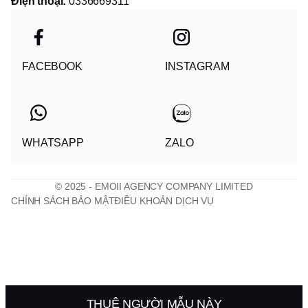
Điện thoại:
0336669311
FACEBOOK
INSTAGRAM
WHATSAPP
ZALO
© 2025 - EMOII AGENCY COMPANY LIMITED
CHÍNH SÁCH BẢO MẬT
ĐIỀU KHOẢN DỊCH VỤ
THUÊ NGƯỜI MẪU NÀY