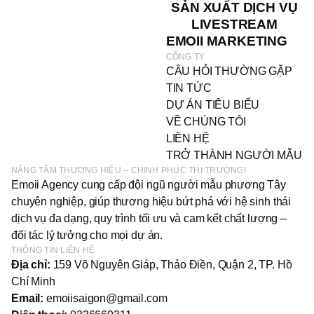
SẢN XUẤT DỊCH VỤ
LIVESTREAM
EMOII MARKETING
CÔNG TY
CÂU HỎI THƯỜNG GẶP
TIN TỨC
DỰ ÁN TIÊU BIỂU
VỀ CHÚNG TÔI
LIÊN HỆ
TRỞ THÀNH NGƯỜI MẪU
NÂNG TẦM THƯƠNG HIỆU – CHINH PHỤC THỊ TRƯỜNG!
Emoii Agency cung cấp đội ngũ người mẫu phương Tây
chuyên nghiệp, giúp thương hiệu bứt phá với hệ sinh thái
dịch vụ đa dạng, quy trình tối ưu và cam kết chất lượng –
đối tác lý tưởng cho mọi dự án.
THÔNG TIN LIÊN HỆ
Địa chỉ:
159 Võ Nguyên Giáp, Thảo Điền, Quận 2, TP. Hồ
Chí Minh
Email:
emoiisaigon@gmail.com