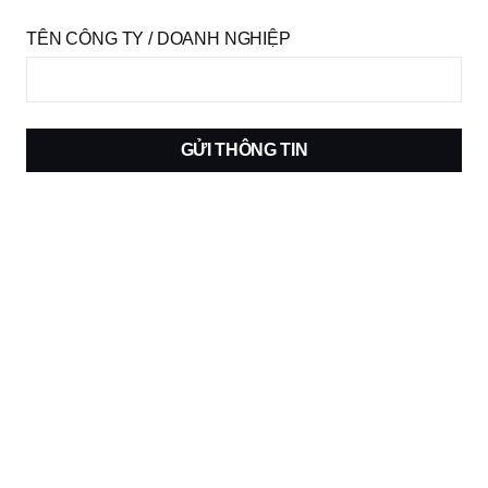
TÊN CÔNG TY / DOANH NGHIỆP
GỬI THÔNG TIN
Trở thành người mẫu
ĐĂNG KÝ NGAY