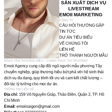
SẢN XUẤT DỊCH VỤ
LIVESTREAM
EMOII MARKETING
CÔNG TY
CÂU HỎI THƯỜNG GẶP
TIN TỨC
DỰ ÁN TIÊU BIỂU
VỀ CHÚNG TÔI
LIÊN HỆ
TRỞ THÀNH NGƯỜI MẪU
NÂNG TẦM THƯƠNG HIỆU – CHINH PHỤC THỊ TRƯỜNG!
Emoii Agency cung cấp đội ngũ người mẫu phương Tây
chuyên nghiệp, giúp thương hiệu bứt phá với hệ sinh thái
dịch vụ đa dạng, quy trình tối ưu và cam kết chất lượng –
đối tác lý tưởng cho mọi dự án.
THÔNG TIN LIÊN HỆ
Địa chỉ:
159 Võ Nguyên Giáp, Thảo Điền, Quận 2, TP. Hồ
Chí Minh
Email:
emoiisaigon@gmail.com