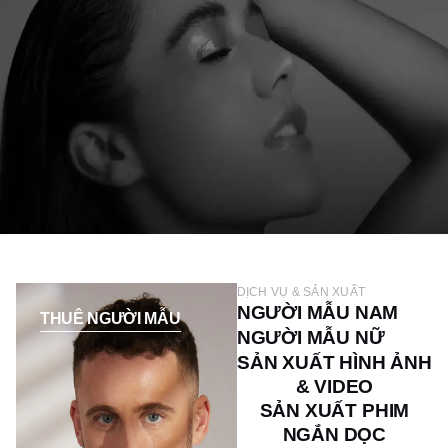
DỊCH VỤ & SẢN XUẤT
NGƯỜI MẪU NAM
THUÊ NGƯỜI MẪU
NGƯỜI MẪU NỮ
SẢN XUẤT HÌNH ẢNH
& VIDEO
SẢN XUẤT PHIM
NGẮN DỌC