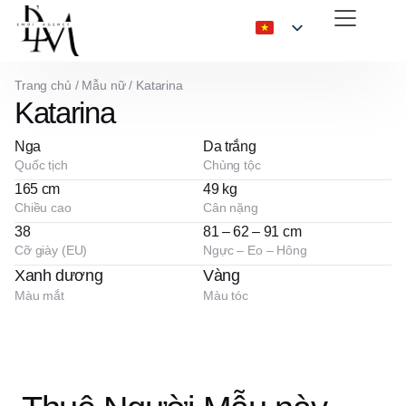
Trang chủ
/
Mẫu nữ
/
Katarina
Katarina
Nga
Da trắng
Quốc tịch
Chủng tộc
165 cm
49 kg
Chiều cao
Cân nặng
38
81 – 62 – 91 cm
Cỡ giày (EU)
Ngực – Eo – Hông
Xanh dương
Vàng
Màu mắt
Màu tóc