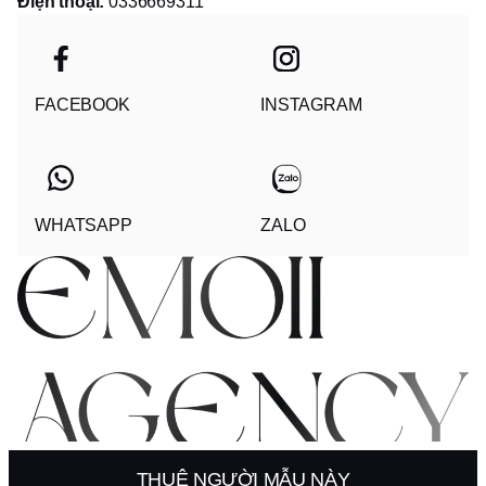
Điện thoại:
0336669311
FACEBOOK
INSTAGRAM
WHATSAPP
ZALO
© 2025 - EMOII AGENCY COMPANY LIMITED
THUÊ NGƯỜI MẪU NÀY