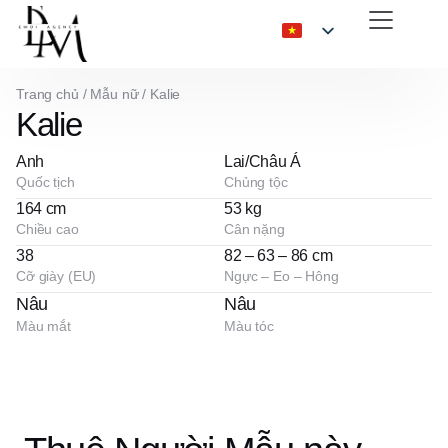
Trang chủ
/
Mẫu nữ
/
Kalie
Kalie
Anh
Lai/Châu Á
Quốc tịch
Chủng tộc
164 cm
53 kg
Chiều cao
Cân nặng
38
82 – 63 – 86 cm
Cỡ giày (EU)
Ngực – Eo – Hông
Nâu
Nâu
Màu mắt
Màu tóc