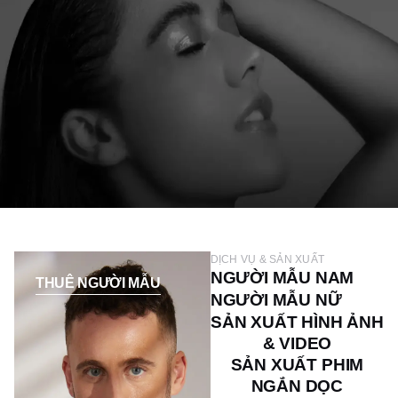
DỊCH VỤ & SẢN XUẤT
NGƯỜI MẪU NAM
THUÊ NGƯỜI MẪU
NGƯỜI MẪU NỮ
SẢN XUẤT HÌNH ẢNH
& VIDEO
SẢN XUẤT PHIM
NGẮN DỌC