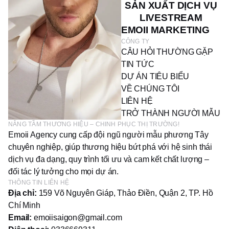
SẢN XUẤT DỊCH VỤ
LIVESTREAM
EMOII MARKETING
CÔNG TY
CÂU HỎI THƯỜNG GẶP
TIN TỨC
DỰ ÁN TIÊU BIỂU
VỀ CHÚNG TÔI
LIÊN HỆ
TRỞ THÀNH NGƯỜI MẪU
NÂNG TẦM THƯƠNG HIỆU – CHINH PHỤC THỊ TRƯỜNG!
Emoii Agency cung cấp đội ngũ người mẫu phương Tây
chuyên nghiệp, giúp thương hiệu bứt phá với hệ sinh thái
dịch vụ đa dạng, quy trình tối ưu và cam kết chất lượng –
đối tác lý tưởng cho mọi dự án.
THÔNG TIN LIÊN HỆ
Địa chỉ:
159 Võ Nguyên Giáp, Thảo Điền, Quận 2, TP. Hồ
Chí Minh
Email:
emoiisaigon@gmail.com