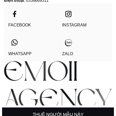
Điện thoại:
0336669311
FACEBOOK
INSTAGRAM
WHATSAPP
ZALO
© 2025 - EMOII AGENCY COMPANY LIMITED
THUÊ NGƯỜI MẪU NÀY