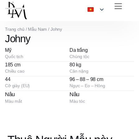
Trang chủ
/
Mẫu Nam
/
Johny
Johny
Mỹ
Da trắng
Quốc tịch
Chủng tộc
185 cm
80 kg
Chiều cao
Cân nặng
44
96 – 88 – 98 cm
Cỡ giày (EU)
Ngực – Eo – Hông
Nâu
Nâu
Màu mắt
Màu tóc