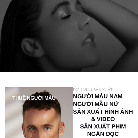
DỊCH VỤ & SẢN XUẤT
NGƯỜI MẪU NAM
THUÊ NGƯỜI MẪU
NGƯỜI MẪU NỮ
SẢN XUẤT HÌNH ẢNH
& VIDEO
SẢN XUẤT PHIM
NGẮN DỌC