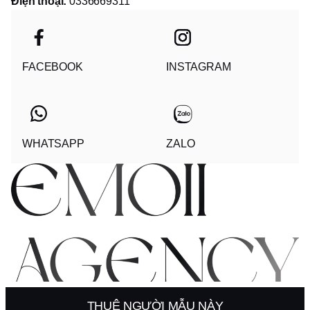
Điện thoại:
0336669311
FACEBOOK
INSTAGRAM
WHATSAPP
ZALO
© 2025 - EMOII AGENCY COMPANY LIMITED
THUÊ NGƯỜI MẪU NÀY