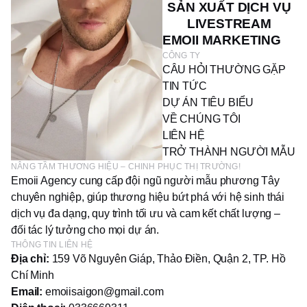
SẢN XUẤT DỊCH VỤ
LIVESTREAM
EMOII MARKETING
CÔNG TY
CÂU HỎI THƯỜNG GẶP
TIN TỨC
DỰ ÁN TIÊU BIỂU
VỀ CHÚNG TÔI
LIÊN HỆ
TRỞ THÀNH NGƯỜI MẪU
NÂNG TẦM THƯƠNG HIỆU – CHINH PHỤC THỊ TRƯỜNG!
Emoii Agency cung cấp đội ngũ người mẫu phương Tây
chuyên nghiệp, giúp thương hiệu bứt phá với hệ sinh thái
dịch vụ đa dạng, quy trình tối ưu và cam kết chất lượng –
đối tác lý tưởng cho mọi dự án.
THÔNG TIN LIÊN HỆ
Địa chỉ:
159 Võ Nguyên Giáp, Thảo Điền, Quận 2, TP. Hồ
Chí Minh
Email:
emoiisaigon@gmail.com