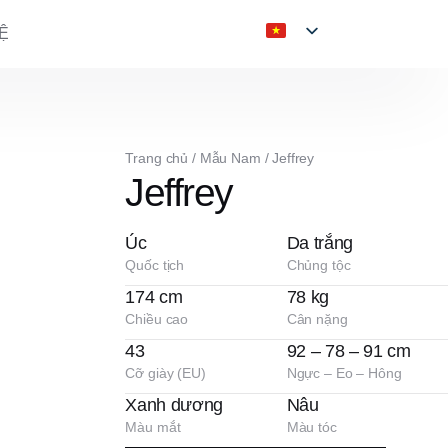
Ệ
Trang chủ
/
Mẫu Nam
/
Jeffrey
Jeffrey
Úc
Da trắng
Quốc tịch
Chủng tộc
174 cm
78 kg
Chiều cao
Cân nặng
43
92 – 78 – 91 cm
Cỡ giày (EU)
Ngực – Eo – Hông
Xanh dương
Nâu
Màu mắt
Màu tóc