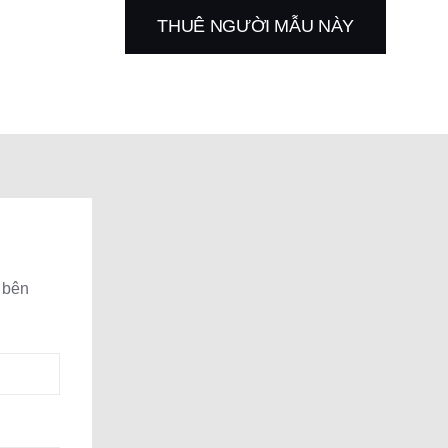
THUÊ NGƯỜI MẪU NÀY
 bên