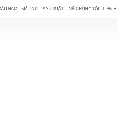
MẪU NAM
MẪU NỮ
SẢN XUẤT
VỀ CHÚNG TÔI
LIÊN H