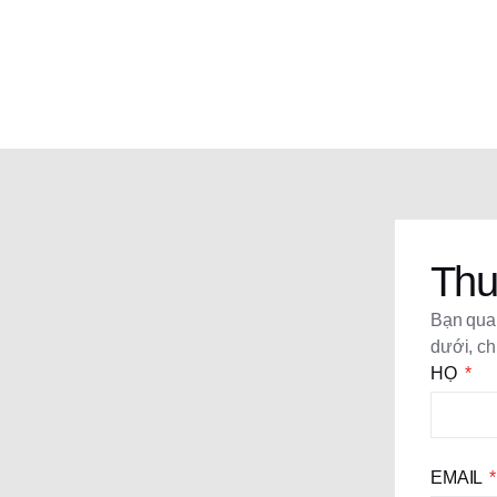
Thu
Bạn quan
dưới, ch
HỌ
EMAIL