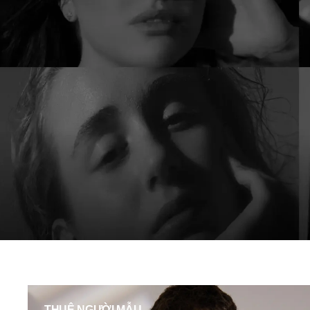
THUÊ NGƯỜI MẪU