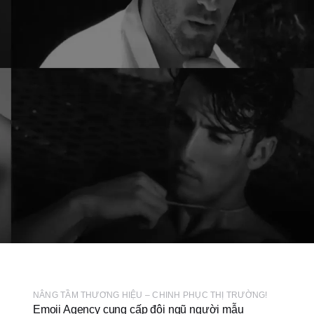
NÂNG TẦM THƯƠNG HIỆU – CHINH PHỤC THỊ TRƯỜNG!
Emoii Agency cung cấp đội ngũ người mẫu