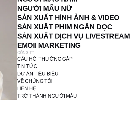
NGƯỜI MẪU NỮ
SẢN XUẤT HÌNH ẢNH & VIDEO
SẢN XUẤT PHIM NGẮN DỌC
SẢN XUẤT DỊCH VỤ LIVESTREAM
EMOII MARKETING
CÔNG TY
CÂU HỎI THƯỜNG GẶP
TIN TỨC
DỰ ÁN TIÊU BIỂU
VỀ CHÚNG TÔI
LIÊN HỆ
TRỞ THÀNH NGƯỜI MẪU