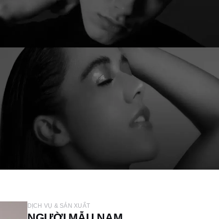
DỊCH VỤ & SẢN XUẤT
NGƯỜI MẪU NAM