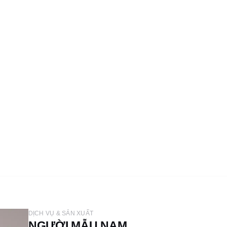
DỊCH VỤ & SẢN XUẤT
NGƯỜI MẪU NAM