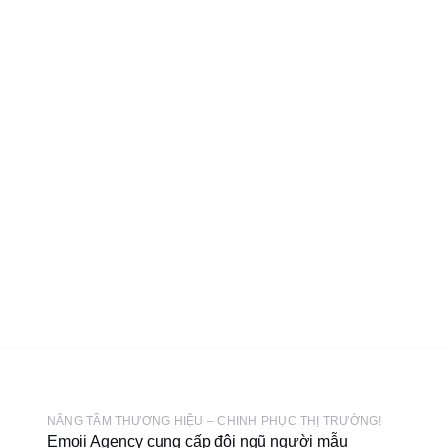
NÂNG TẦM THƯƠNG HIỆU – CHINH PHỤC THỊ TRƯỜNG!
Emoii Agency cung cấp đội ngũ người mẫu