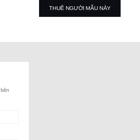
THUÊ NGƯỜI MẪU NÀY
 bên