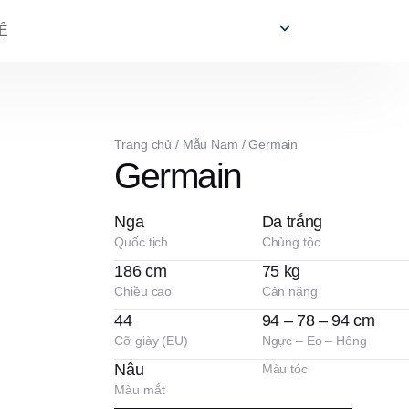
Ệ
Trang chủ
/
Mẫu Nam
/
Germain
Germain
Nga
Da trắng
Quốc tịch
Chủng tộc
186 cm
75 kg
Chiều cao
Cân nặng
44
94 – 78 – 94 cm
Cỡ giày (EU)
Ngực – Eo – Hông
Nâu
Màu tóc
Màu mắt