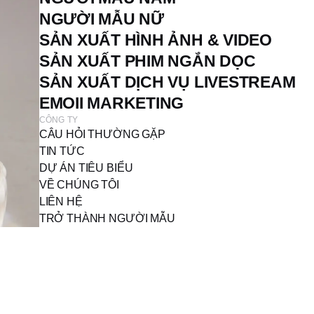
NGƯỜI MẪU NỮ
SẢN XUẤT HÌNH ẢNH & VIDEO
SẢN XUẤT PHIM NGẮN DỌC
SẢN XUẤT DỊCH VỤ LIVESTREAM
EMOII MARKETING
CÔNG TY
CÂU HỎI THƯỜNG GẶP
TIN TỨC
DỰ ÁN TIÊU BIỂU
VỀ CHÚNG TÔI
LIÊN HỆ
TRỞ THÀNH NGƯỜI MẪU