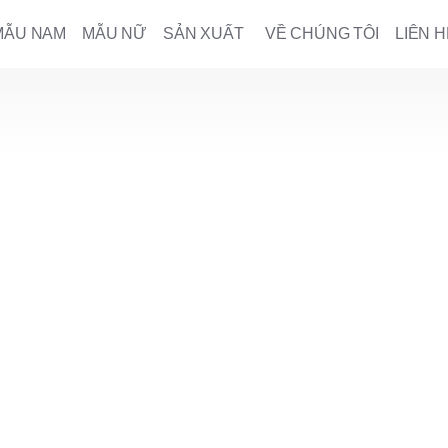
MẪU NAM
MẪU NỮ
SẢN XUẤT
VỀ CHÚNG TÔI
LIÊN H