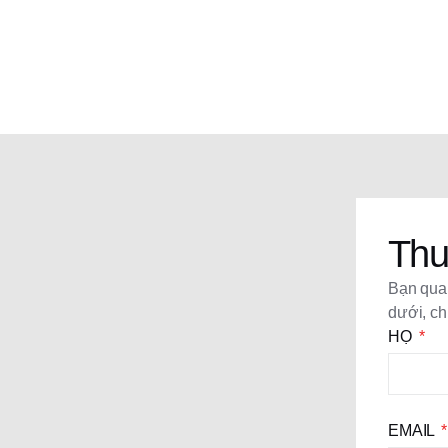
Thu
Bạn quan
dưới, ch
HỌ
EMAIL