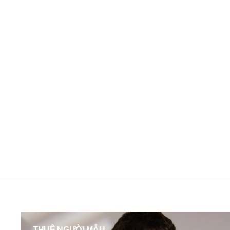
THUÊ NGƯỜI MẪU