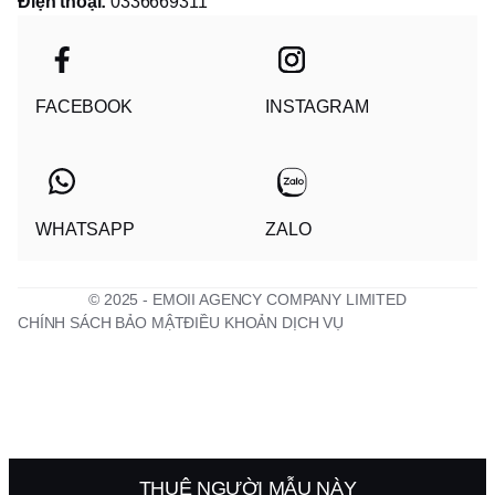
Điện thoại:
0336669311
FACEBOOK
INSTAGRAM
WHATSAPP
ZALO
© 2025 - EMOII AGENCY COMPANY LIMITED
CHÍNH SÁCH BẢO MẬT
ĐIỀU KHOẢN DỊCH VỤ
THUÊ NGƯỜI MẪU NÀY