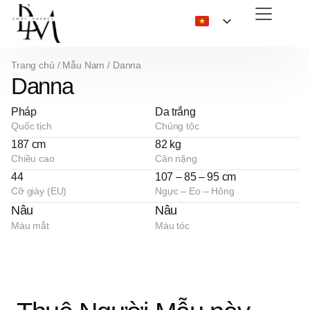
Trang chủ
/
Mẫu Nam
/
Danna
Danna
Pháp
Da trắng
Quốc tịch
Chủng tộc
187 cm
82 kg
Chiều cao
Cân nặng
44
107 – 85 – 95 cm
Cỡ giày (EU)
Ngực – Eo – Hông
Nâu
Nâu
Màu mắt
Màu tóc