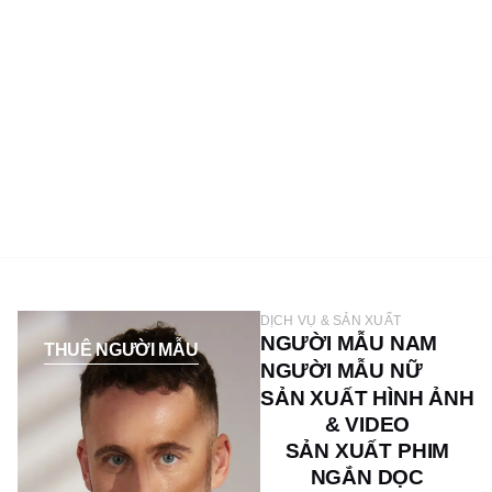
DỊCH VỤ & SẢN XUẤT
NGƯỜI MẪU NAM
THUÊ NGƯỜI MẪU
NGƯỜI MẪU NỮ
SẢN XUẤT HÌNH ẢNH
& VIDEO
SẢN XUẤT PHIM
NGẮN DỌC