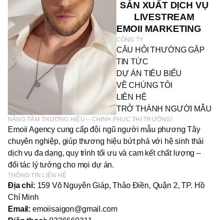
SẢN XUẤT DỊCH VỤ
LIVESTREAM
EMOII MARKETING
CÔNG TY
CÂU HỎI THƯỜNG GẶP
TIN TỨC
DỰ ÁN TIÊU BIỂU
VỀ CHÚNG TÔI
LIÊN HỆ
TRỞ THÀNH NGƯỜI MẪU
NÂNG TẦM THƯƠNG HIỆU – CHINH PHỤC THỊ TRƯỜNG!
Emoii Agency cung cấp đội ngũ người mẫu phương Tây
chuyên nghiệp, giúp thương hiệu bứt phá với hệ sinh thái
dịch vụ đa dạng, quy trình tối ưu và cam kết chất lượng –
đối tác lý tưởng cho mọi dự án.
THÔNG TIN LIÊN HỆ
Địa chỉ:
159 Võ Nguyên Giáp, Thảo Điền, Quận 2, TP. Hồ
Chí Minh
Email:
emoiisaigon@gmail.com