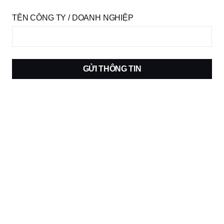
TÊN CÔNG TY / DOANH NGHIỆP
GỬI THÔNG TIN
Trở thành người mẫu
ĐĂNG KÝ NGAY