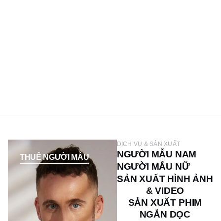
DỊCH VỤ & SẢN XUẤT
NGƯỜI MẪU NAM
THUÊ NGƯỜI MẪU
NGƯỜI MẪU NỮ
SẢN XUẤT HÌNH ẢNH
& VIDEO
SẢN XUẤT PHIM
NGẮN DỌC