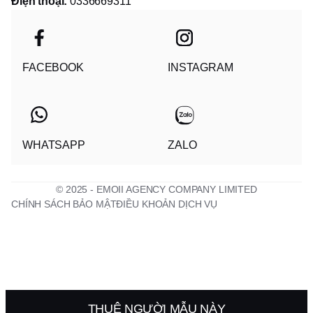
Điện thoại:
0336669311
FACEBOOK
INSTAGRAM
WHATSAPP
ZALO
© 2025 - EMOII AGENCY COMPANY LIMITED
CHÍNH SÁCH BẢO MẬT
ĐIỀU KHOẢN DỊCH VỤ
THUÊ NGƯỜI MẪU NÀY