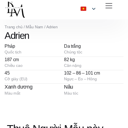
Trang chủ
/
Mẫu Nam
/
Adrien
Adrien
Pháp
Da trắng
Quốc tịch
Chủng tộc
187 cm
82 kg
Chiều cao
Cân nặng
45
102 – 86 – 101 cm
Cỡ giày (EU)
Ngực – Eo – Hông
Xanh dương
Nâu
Màu mắt
Màu tóc