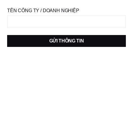
TÊN CÔNG TY / DOANH NGHIỆP
GỬI THÔNG TIN
Trở thành người mẫu
ĐĂNG KÝ NGAY