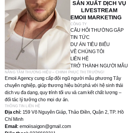
SẢN XUẤT DỊCH VỤ
LIVESTREAM
EMOII MARKETING
CÔNG TY
CÂU HỎI THƯỜNG GẶP
TIN TỨC
DỰ ÁN TIÊU BIỂU
VỀ CHÚNG TÔI
LIÊN HỆ
TRỞ THÀNH NGƯỜI MẪU
NÂNG TẦM THƯƠNG HIỆU – CHINH PHỤC THỊ TRƯỜNG!
Emoii Agency cung cấp đội ngũ người mẫu phương Tây
chuyên nghiệp, giúp thương hiệu bứt phá với hệ sinh thái
dịch vụ đa dạng, quy trình tối ưu và cam kết chất lượng –
đối tác lý tưởng cho mọi dự án.
THÔNG TIN LIÊN HỆ
Địa chỉ:
159 Võ Nguyên Giáp, Thảo Điền, Quận 2, TP. Hồ
Chí Minh
Email:
emoiisaigon@gmail.com