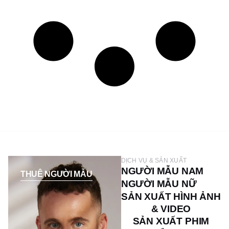
DỊCH VỤ & SẢN XUẤT
NGƯỜI MẪU NAM
THUÊ NGƯỜI MẪU
NGƯỜI MẪU NỮ
SẢN XUẤT HÌNH ẢNH
& VIDEO
SẢN XUẤT PHIM