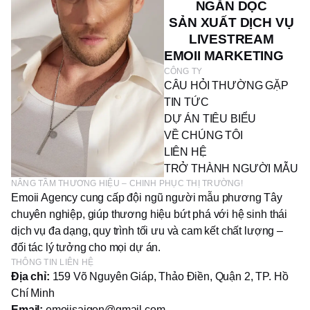
NGẮN DỌC
SẢN XUẤT DỊCH VỤ
LIVESTREAM
EMOII MARKETING
CÔNG TY
CÂU HỎI THƯỜNG GẶP
TIN TỨC
DỰ ÁN TIÊU BIỂU
VỀ CHÚNG TÔI
LIÊN HỆ
TRỞ THÀNH NGƯỜI MẪU
NÂNG TẦM THƯƠNG HIỆU – CHINH PHỤC THỊ TRƯỜNG!
Emoii Agency cung cấp đội ngũ người mẫu phương Tây
chuyên nghiệp, giúp thương hiệu bứt phá với hệ sinh thái
dịch vụ đa dạng, quy trình tối ưu và cam kết chất lượng –
đối tác lý tưởng cho mọi dự án.
THÔNG TIN LIÊN HỆ
Địa chỉ:
159 Võ Nguyên Giáp, Thảo Điền, Quận 2, TP. Hồ
Chí Minh
Email:
emoiisaigon@gmail.com