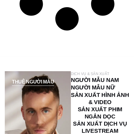
DỊCH VỤ & SẢN XUẤT
NGƯỜI MẪU NAM
THUÊ NGƯỜI MẪU
NGƯỜI MẪU NỮ
SẢN XUẤT HÌNH ẢNH
& VIDEO
SẢN XUẤT PHIM
NGẮN DỌC
SẢN XUẤT DỊCH VỤ
LIVESTREAM