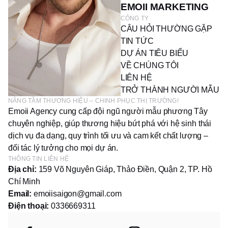
EMOII MARKETING
CÔNG TY
CÂU HỎI THƯỜNG GẶP
TIN TỨC
DỰ ÁN TIÊU BIỂU
VỀ CHÚNG TÔI
LIÊN HỆ
TRỞ THÀNH NGƯỜI MẪU
NÂNG TẦM THƯƠNG HIỆU – CHINH PHỤC THỊ TRƯỜNG!
Emoii Agency cung cấp đội ngũ người mẫu phương Tây
chuyên nghiệp, giúp thương hiệu bứt phá với hệ sinh thái
dịch vụ đa dạng, quy trình tối ưu và cam kết chất lượng –
đối tác lý tưởng cho mọi dự án.
THÔNG TIN LIÊN HỆ
Địa chỉ:
159 Võ Nguyên Giáp, Thảo Điền, Quận 2, TP. Hồ
Chí Minh
Email:
emoiisaigon@gmail.com
Điện thoại:
0336669311