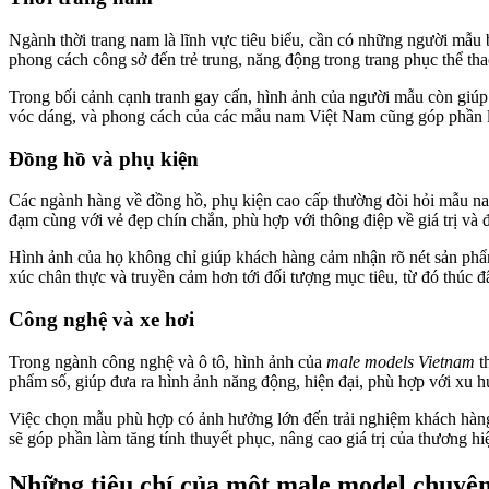
Ngành thời trang nam là lĩnh vực tiêu biểu, cần có những người mẫu b
phong cách công sở đến trẻ trung, năng động trong trang phục thể tha
Trong bối cảnh cạnh tranh gay cấn, hình ảnh của người mẫu còn giúp t
vóc dáng, và phong cách của các mẫu nam Việt Nam cũng góp phần là
Đồng hồ và phụ kiện
Các ngành hàng về đồng hồ, phụ kiện cao cấp thường đòi hỏi mẫu na
đạm cùng với vẻ đẹp chín chắn, phù hợp với thông điệp về giá trị và
Hình ảnh của họ không chỉ giúp khách hàng cảm nhận rõ nét sản phẩm 
xúc chân thực và truyền cảm hơn tới đối tượng mục tiêu, từ đó thúc 
Công nghệ và xe hơi
Trong ngành công nghệ và ô tô, hình ảnh của
male models Vietnam
t
phẩm số, giúp đưa ra hình ảnh năng động, hiện đại, phù hợp với xu h
Việc chọn mẫu phù hợp có ảnh hưởng lớn đến trải nghiệm khách hàng,
sẽ góp phần làm tăng tính thuyết phục, nâng cao giá trị của thương h
Những tiêu chí của một male model chuyê