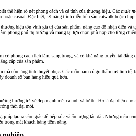
iết thể hiện rõ nét phong cách và cá tính của thương hiệu. Các
male m
o hoặc casual. Đặc biệt, kỹ năng trình diễn trên sàn catwalk hoặc chụp
hương hiệu tôn vinh giá trị của sản phẩm, nâng cao độ nhận diện và tạo
m phong phú thị trường và mang lại lựa chọn phù hợp cho từng chiến 
m có phong cách lịch lãm, sang trọng, và có khả năng truyền tải đẳng
 đẳng cấp của sản phẩm.
mà còn tăng tính thuyết phục. Các mẫu nam có gu thẩm mỹ tinh tế, biế
đẩy doanh số bán hàng hiệu quả hơn.
hường hướng tới vẻ đẹp mạnh mẽ, cá tính và tự tin. Họ là đại diện cho
ướng thời đại mới.
 giúp tạo ra cảm giác dễ tiếp xúc và ấn tượng lâu dài. Những mẫu nam 
iệu trong mắt khách hàng tiềm năng.
n nghiệp