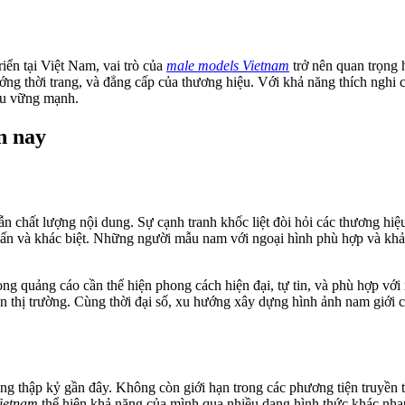
iển tại Việt Nam, vai trò của
male models Vietnam
trở nên quan trọng
ng thời trang, và đẳng cấp của thương hiệu. Với khả năng thích nghi c
iệu vững mạnh.
n nay
 chất lượng nội dung. Sự cạnh tranh khốc liệt đòi hỏi các thương hiệu
hấn và khác biệt. Những người mẫu nam với ngoại hình phù hợp và khả 
ng quảng cáo cần thể hiện phong cách hiện đại, tự tin, và phù hợp vớ
 thị trường. Cùng thời đại số, xu hướng xây dựng hình ảnh nam giới c
 thập kỷ gần đây. Không còn giới hạn trong các phương tiện truyền t
ietnam
thể hiện khả năng của mình qua nhiều dạng hình thức khác nhau.