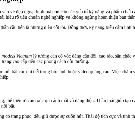
vào vẻ đẹp ngoại hình mà còn cần các yếu tố kỹ năng và phẩm chất cá 
phải hiểu rõ tiêu chuẩn nghề nghiệp và không ngừng hoàn thiện bản thâ
hần cầu tiến là những điều cốt lõi. Đồng thời, kỹ năng biểu cảm linh ho
 models Vietnam
lý tưởng cần có vóc dáng cân đối, cao ráo, săn chắc v
ời trang cao cấp đến các phong cách đời thường.
àm nổi bật các chi tiết trong bức ảnh hoặc video quảng cáo. Việc chăm 
hiệp.
ng, thể hiện rõ cảm xúc qua ánh mắt và dáng điệu. Thần thái giúp tạo
nổi bật.
ông có trang phục, đều giữ được sự cuốn hút. Thái độ tích cực và tinh