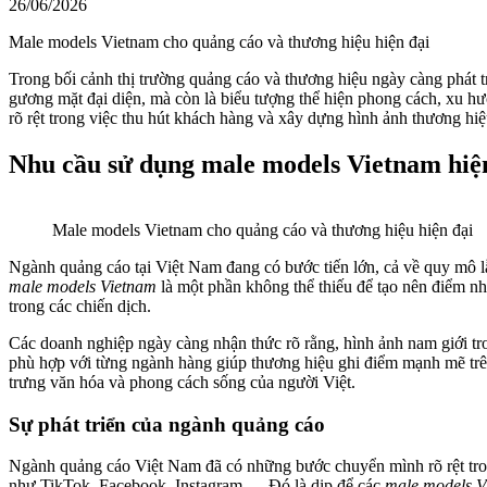
26/06/2026
Male models Vietnam cho quảng cáo và thương hiệu hiện đại
Trong bối cảnh thị trường quảng cáo và thương hiệu ngày càng phát tr
gương mặt đại diện, mà còn là biểu tượng thể hiện phong cách, xu hướ
rõ rệt trong việc thu hút khách hàng và xây dựng hình ảnh thương h
Nhu cầu sử dụng male models Vietnam hiệ
Male models Vietnam cho quảng cáo và thương hiệu hiện đại
Ngành quảng cáo tại Việt Nam đang có bước tiến lớn, cả về quy mô lẫn
male models Vietnam
là một phần không thể thiếu để tạo nên điểm n
trong các chiến dịch.
Các doanh nghiệp ngày càng nhận thức rõ rằng, hình ảnh nam giới tro
phù hợp với từng ngành hàng giúp thương hiệu ghi điểm mạnh mẽ trên
trưng văn hóa và phong cách sống của người Việt.
Sự phát triển của ngành quảng cáo
Ngành quảng cáo Việt Nam đã có những bước chuyển mình rõ rệt trong
như TikTok, Facebook, Instagram,… Đó là dịp để các
male models V