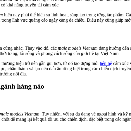
có khả năng truyền tải cảm xúc.
am
hiện nay phải thể hiện sự linh hoạt, sáng tạo trong từng tác phẩm. 
ới trong lĩnh vực quảng cáo ngày càng đa chiều. Điều này cũng giúp mở 
ến cứng nhắc. Thay vào đó, các
male models Vietnam
đang hướng đến s
hời trang, lối sống và phong cách sống của giới trẻ tại Việt Nam.
 thương hiệu trở nên gần gũi hơn, từ đó tạo dựng mối
liên hệ
cảm xúc v
thực, chân thành và tạo nên dấu ấn riêng biệt trong các chiến dịch tru
trường nội địa.
ngành hàng nào
male models Vietnam
. Tuy nhiên, với sự đa dạng về ngoại hình và kỹ
chốt để mang lại kết quả tối ưu cho chiến dịch, đặc biệt trong các ng