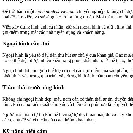
Để trở thành một
male models Vietnam
chuyên nghiệp, không chỉ dựa 
thái độ làm việc, và sự sáng tạo trong từng dự án. Một mẫu nam tốt 
Việc xây dựng hình ảnh cá nhân, giữ gìn ngoại hình và giữ vững tính t
ghi điểm trong mắt các nhà tuyển dụng và khách hàng.
Ngoại hình cân đối
Ngoại hình là yếu tố đầu tiên thu hút sự chú ý của khán giả. Các
male
họ có thể diện được nhiều kiểu trang phục khác nhau, từ thể thao, th
Ngoại hình tốt còn giúp thể hiện rõ nét các đặc điểm của sản phẩm, l
phần thiết yếu trong quá trình xây dựng hình ảnh mẫu nam chuyên ng
Thần thái trước ống kính
Không chỉ ngoại hình đẹp, mẫu nam cần có thần thái tự tin, duyên dá
kính, khả năng kiểm soát cảm xúc và biểu cảm phù hợp là bí quyết để 
Người mẫu nam tự tin khi thể hiện sự tự do, thoải mái, dù có hay kh
cách, chủ đề và yêu cầu của các dự án khác nhau.
Kỹ năng biểu cảm