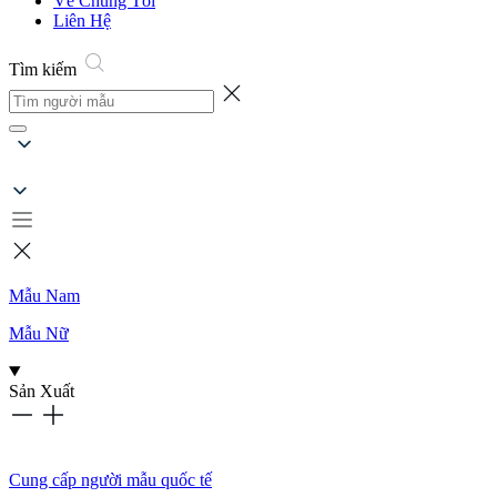
Về Chúng Tôi
Liên Hệ
Tìm kiếm
Mẫu Nam
Mẫu Nữ
Sản Xuất
Cung cấp người mẫu quốc tế