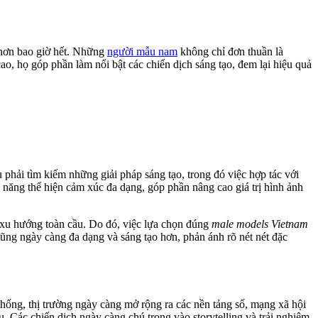
 hơn bao giờ hết. Những
người mẫu nam
không chỉ đơn thuần là
ao, họ góp phần làm nổi bật các chiến dịch sáng tạo, đem lại hiệu quả
 phải tìm kiếm những giải pháp sáng tạo, trong đó việc hợp tác với
năng thể hiện cảm xúc đa dạng, góp phần nâng cao giá trị hình ảnh
i xu hướng toàn cầu. Do đó, việc lựa chọn đúng
male models Vietnam
ũng ngày càng đa dạng và sáng tạo hơn, phản ánh rõ nét nét đặc
hống, thị trường ngày càng mở rộng ra các nền tảng số, mạng xã hội
 Các chiến dịch ngày càng chú trọng vào storytelling và trải nghiệm