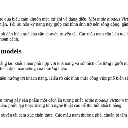
hực qua biểu cảm khuôn mặt, cử chỉ và dáng điệu. Một
male models Vie
hiện. Tối ưu hóa kỹ năng này giúp các hình ảnh trở nên sống động, gần
ịnh đến hiệu quả của câu chuyện truyền tải. Các mẫu nam cần liên tục 
 hoàn cảnh.
 models
sáng tạo khác nhau phù hợp với khả năng và sở thích của từng người
chiến dịch marketing của thương hiệu.
tiêu hướng tới khách hàng. Hiểu rõ các hình thức công việc phổ biến s
ệu trưng bày sản phẩm một cách ấn tượng nhất.
Male models Vietnam
tr
giản, phức tạp hoặc mang tính nghệ thuật cao để thu hút khách hàng.
 truyền tải cảm xúc chân thực. Các mẫu nam thường phải chuẩn bị tâm l