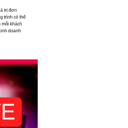
á trị đơn
 trình có thể
h mỗi khách
kinh doanh