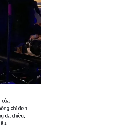
g của
hông chỉ đơn
ng đa chiều,
iêu.