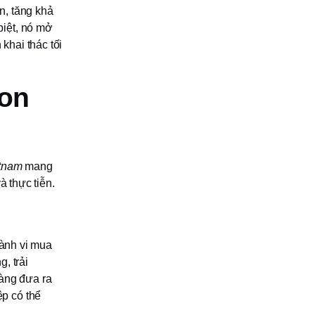
n, tăng khả
biệt, nó mở
khai thác tối
ion
etnam
mang
à thực tiễn.
hành vi mua
, trải
dàng đưa ra
p có thể