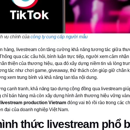
ch vụ chính của
công ty cung cấp người mẫu
n hàng, livestream còn tăng cường khả năng tương tác giữa thư
Thông qua các câu hỏi, bình luận trực tiếp, người xem cảm nhậ
hân thiện của thương hiệu, qua đó xây dựng niềm tin và lòng tru
ơng tác như chơi game, giveaway, thử thách còn giúp giữ chân k
ợng xem trung bình và khả năng lan tỏa nội dung.
ường cạnh tranh, khả năng tạo dựng cộng đồng qua livestream gi
 chỉ bán hàng mà còn xây dựng hình ảnh thương hiệu vững vàng
,
livestream production Vietnam
đóng vai trò rồi rào trong các c
ện đại của doanh nghiệp Việt Nam.
ình thức livestream phổ b