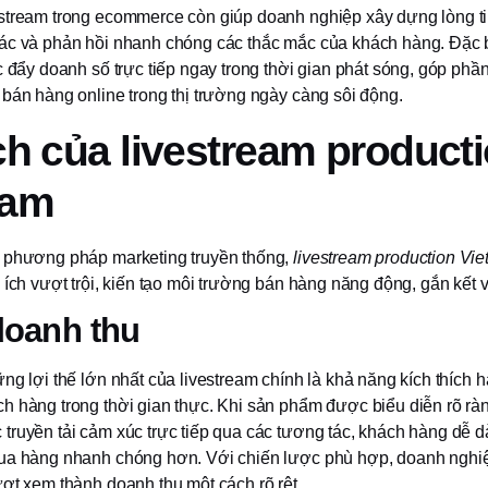
stream trong ecommerce còn giúp doanh nghiệp xây dựng lòng ti
ác và phản hồi nhanh chóng các thắc mắc của khách hàng. Đặc 
c đẩy doanh số trực tiếp ngay trong thời gian phát sóng, góp phần 
 bán hàng online trong thị trường ngày càng sôi động.
ch của livestream product
nam
 phương pháp marketing truyền thống,
livestream production Vi
 ích vượt trội, kiến tạo môi trường bán hàng năng động, gắn kết v
doanh thu
ng lợi thế lớn nhất của livestream chính là khả năng kích thích 
 hàng trong thời gian thực. Khi sản phẩm được biểu diễn rõ ràng
truyền tải cảm xúc trực tiếp qua các tương tác, khách hàng dễ 
ua hàng nhanh chóng hơn. Với chiến lược phù hợp, doanh nghiệ
ượt xem thành doanh thu một cách rõ rệt.