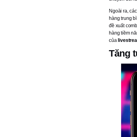
Ngoài ra, các
hàng trung bì
đề xuất comb
hàng tiềm nă
của
livestr
Tăng 