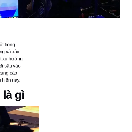
ột trong
ng và xây
và xu hướng
 đi sâu vào
 cung cấp
 hiện nay.
là gì