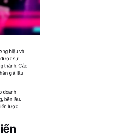
ơng hiệu và
n được sự
ng thành. Các
hán giả lâu
úp doanh
, bền lâu.
hiến lược
iến