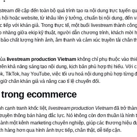
stream đề cập đến toàn bộ quá trình tạo ra nội dung trực tuyến q
 hội hoặc website, từ khâu lên ý tưởng, chuẩn bị nội dung, đến 
c tiếp với khán giả. Trong thực tế, một buổi livestream thành công
p nhàng giữa ekip kỹ thuật, người dẫn chương trình, khách mời
bảo chất lượng hình ảnh, âm thanh và cảm xúc truyền tải chân t
của
livestream production Vietnam
không chỉ phụ thuộc vào thiết
rên khả năng sáng tạo nội dung, kịch bản phù hợp thị hiếu. Với 
, TikTok, hay YouTube, việc tối ưu hoá nội dung phù hợp từng đ
giữ chân khán giả và nâng cao tỉ lệ chuyển đổi.
ò trong ecommerce
h cạnh tranh khốc liệt,
livestream production Vietnam
đã trở thà
ruyền thông bán hàng đắc lực. Nó không còn đơn thuần là hình thứ
ành một kênh marketing chuyên nghiệp, giúp các thương hiệu 
 hàng hơn qua hình ảnh trực tiếp, chân thật, dễ tiếp cận.