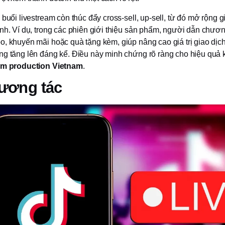
 buổi livestream còn thúc đẩy cross-sell, up-sell, từ đó mở rộng gi
nh. Ví dụ, trong các phiên giới thiệu sản phẩm, người dẫn chương
o, khuyến mãi hoặc quà tặng kèm, giúp nâng cao giá trị giao dịc
ng tăng lên đáng kể. Điều này minh chứng rõ ràng cho hiệu quả 
eam production Vietnam
.
tương tác