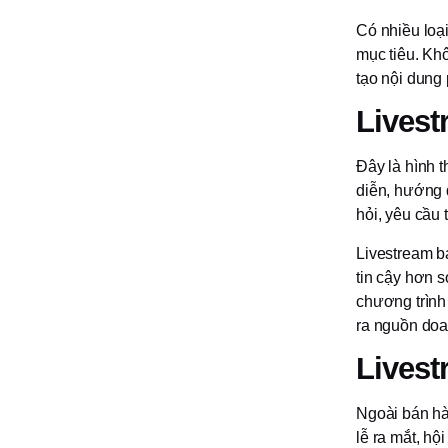
Có nhiều loạ
mục tiêu. Kh
tạo nội dung 
Lives
Đây là hình t
diễn, hướng 
hỏi, yêu cầu 
Livestream b
tin cậy hơn s
chương trình
ra nguồn doan
Livest
Ngoài bán hàn
lễ ra mắt, h