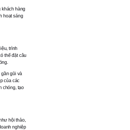
g khách hàng
h hoạt sáng
ệu, trình
ó thể đặt câu
sóng.
 gần gũi và
ợp của các
h chóng, tạo
như hội thảo,
 doanh nghiệp