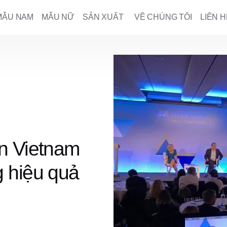
MẪU NAM
MẪU NỮ
SẢN XUẤT
VỀ CHÚNG TÔI
LIÊN H
on Vietnam
g hiệu quả