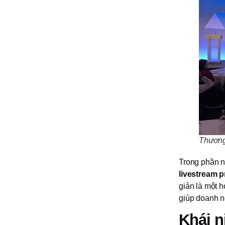
Thương 
Trong phần nà
livestream 
giản là một h
giúp doanh n
Khái n