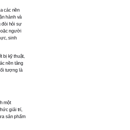
ua các nền
vận hành và
 đòi hỏi sự
 hoặc người
hực, sinh
 bị kỹ thuật,
các nền tảng
ối tượng là
nh một
c giải trí,
đưa sản phẩm