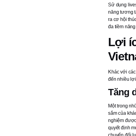
Sử dụng live
năng tương t
ra cơ hội thú
đa tiềm năng
Lợi í
Viet
Khác với các
đến nhiều lợi
Tăng 
Một trong nhữ
sắm của khách
nghiệm được 
quyết định m
chuyển đổi l