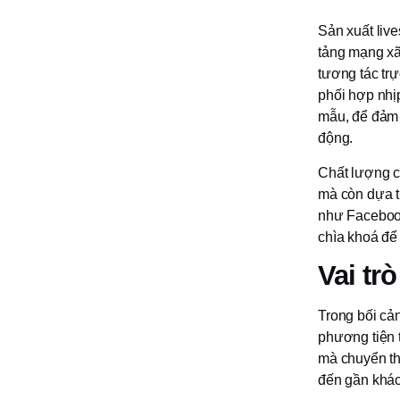
Sản xuất live
tảng mạng xã
tương tác trự
phối hợp nhị
mẫu, để đảm 
động.
Chất lượng 
mà còn dựa t
như Facebook
chìa khoá để 
Vai tr
Trong bối cản
phương tiện t
mà chuyển th
đến gần khách