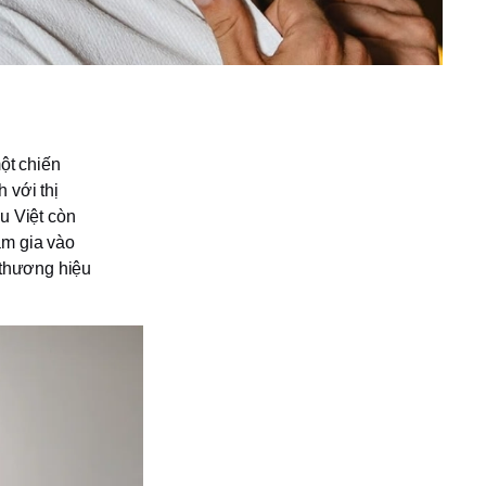
ột chiến
 với thị
u Việt còn
am gia vào
 thương hiệu