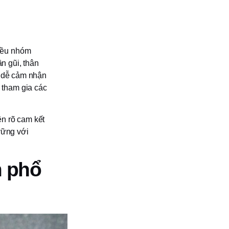
iều nhóm
n gũi, thân
à dễ cảm nhận
 tham gia các
n rõ cam kết
vững với
m phổ