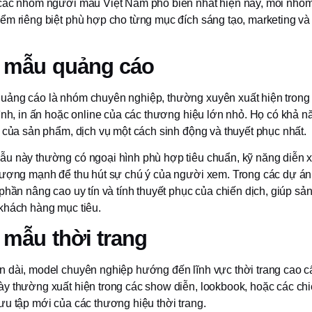
các nhóm người mẫu Việt Nam phổ biến nhất hiện nay, mỗi nhó
ểm riêng biệt phù hợp cho từng mục đích sáng tạo, marketing và
 mẫu quảng cáo
ảng cáo là nhóm chuyên nghiệp, thường xuyên xuất hiện trong 
ình, in ấn hoặc online của các thương hiệu lớn nhỏ. Họ có khả n
p của sản phẩm, dịch vụ một cách sinh động và thuyết phục nhất.
u này thường có ngoại hình phù hợp tiêu chuẩn, kỹ năng diễn x
tượng mạnh để thu hút sự chú ý của người xem. Trong các dự á
phần nâng cao uy tín và tính thuyết phục của chiến dịch, giúp s
khách hàng mục tiêu.
mẫu thời trang
 dài, model chuyên nghiệp hướng đến lĩnh vực thời trang cao c
y thường xuất hiện trong các show diễn, lookbook, hoặc các chi
ưu tập mới của các thương hiệu thời trang.