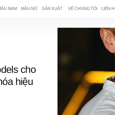
MẪU NAM
MẪU NỮ
SẢN XUẤT
VỀ CHÚNG TÔI
LIÊN H
dels cho
hóa hiệu