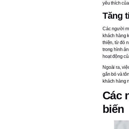
yêu thích củ
Tăng t
Các người mẫ
khách hàng 
thiện, từ đó
trong hình ả
hoạt động củ
Ngoài ra, vi
gắn bó và tô
khách hàng n
Các 
biến