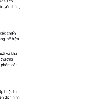
m đều có
 truyền thông
các chiến
ăng thể hiện
uất và khả
n thương
ản phẩm đến
ấp hoặc bình
ến dịch hình