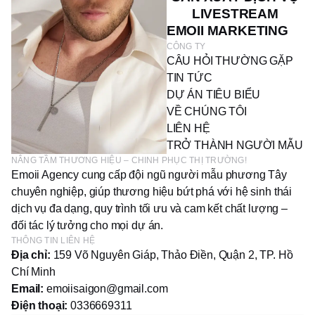
LIVESTREAM
EMOII MARKETING
CÔNG TY
CÂU HỎI THƯỜNG GẶP
TIN TỨC
DỰ ÁN TIÊU BIỂU
VỀ CHÚNG TÔI
LIÊN HỆ
TRỞ THÀNH NGƯỜI MẪU
NÂNG TẦM THƯƠNG HIỆU – CHINH PHỤC THỊ TRƯỜNG!
Emoii Agency cung cấp đội ngũ người mẫu phương Tây
chuyên nghiệp, giúp thương hiệu bứt phá với hệ sinh thái
dịch vụ đa dạng, quy trình tối ưu và cam kết chất lượng –
đối tác lý tưởng cho mọi dự án.
THÔNG TIN LIÊN HỆ
Địa chỉ:
159 Võ Nguyên Giáp, Thảo Điền, Quận 2, TP. Hồ
Chí Minh
Email:
emoiisaigon@gmail.com
Điện thoại:
0336669311