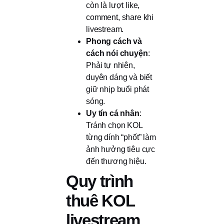
còn là lượt like,
comment, share khi
livestream.
Phong cách và
cách nói chuyện
:
Phải tự nhiên,
duyên dáng và biết
giữ nhịp buổi phát
sóng.
Uy tín cá nhân
:
Tránh chọn KOL
từng dính “phốt” làm
ảnh hưởng tiêu cực
đến thương hiệu.
Quy trình
thuê KOL
livestream