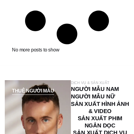
No more posts to show
DỊCH VỤ & SẢN XUẤT
NGƯỜI MẪU NAM
THUÊ NGƯỜI MẪU
NGƯỜI MẪU NỮ
SẢN XUẤT HÌNH ẢNH
& VIDEO
SẢN XUẤT PHIM
NGẮN DỌC
SẢN XUẤT DỊCH VỤ