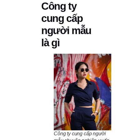
Công ty
cung cấp
người mẫu
là gì
Công ty cung cấp người