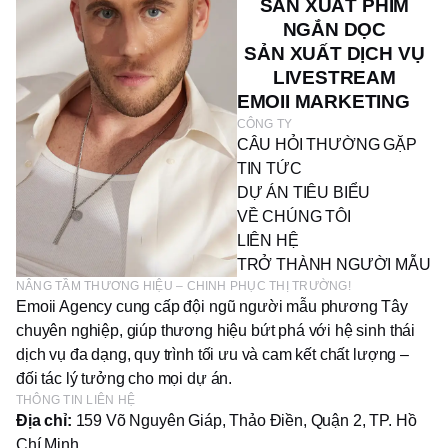
SẢN XUẤT PHIM
NGẮN DỌC
SẢN XUẤT DỊCH VỤ
LIVESTREAM
EMOII MARKETING
CÔNG TY
CÂU HỎI THƯỜNG GẶP
TIN TỨC
DỰ ÁN TIÊU BIỂU
VỀ CHÚNG TÔI
LIÊN HỆ
TRỞ THÀNH NGƯỜI MẪU
NÂNG TẦM THƯƠNG HIỆU – CHINH PHỤC THỊ TRƯỜNG!
Emoii Agency cung cấp đội ngũ người mẫu phương Tây
chuyên nghiệp, giúp thương hiệu bứt phá với hệ sinh thái
dịch vụ đa dạng, quy trình tối ưu và cam kết chất lượng –
đối tác lý tưởng cho mọi dự án.
THÔNG TIN LIÊN HỆ
Địa chỉ:
159 Võ Nguyên Giáp, Thảo Điền, Quận 2, TP. Hồ
Chí Minh