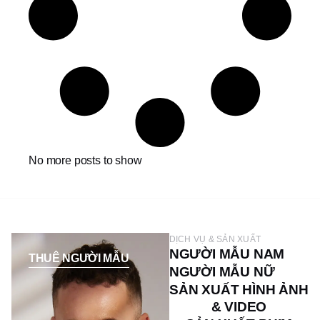
No more posts to show
DỊCH VỤ & SẢN XUẤT
NGƯỜI MẪU NAM
THUÊ NGƯỜI MẪU
NGƯỜI MẪU NỮ
SẢN XUẤT HÌNH ẢNH
& VIDEO