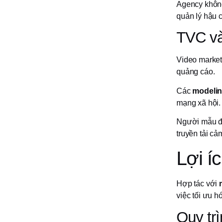
Agency không 
quản lý hậu c
TVC và 
Video market
quảng cáo.
Các
modelin
mạng xã hội.
Người mẫu đư
truyền tải c
Lợi í
Hợp tác với
việc tối ưu h
Quy trì