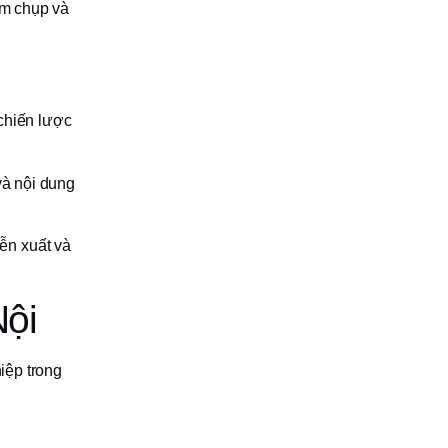
ểm chụp và
chiến lược
và nội dung
ễn xuất và
Nội
iệp trong