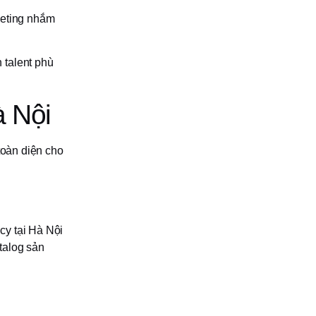
keting nhắm
 talent phù
à Nội
toàn diện cho
cy tại Hà Nội
talog sản