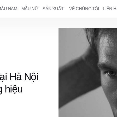
MẪU NAM
MẪU NỮ
SẢN XUẤT
VỀ CHÚNG TÔI
LIÊN H
ại Hà Nội
 hiệu