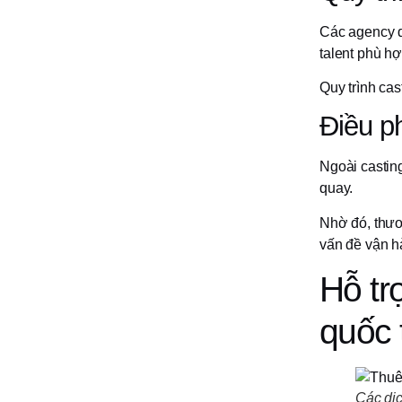
Các agency d
talent phù hợ
Quy trình cas
Điều p
Ngoài casting
quay.
Nhờ đó, thươn
vấn đề vận h
Hỗ tr
quốc 
Các dịc