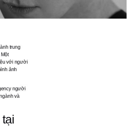
hành trung
 Một
iệu với người
hình ảnh
agency người
 ngành và
tại