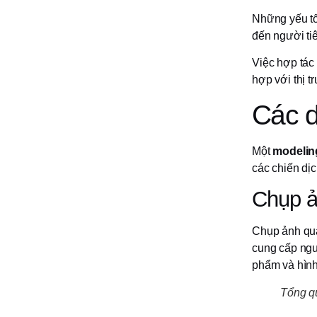
Những yếu tố
đến người ti
Việc hợp tác
hợp với thị t
Các d
Một
modelin
các chiến dịc
Chụp ả
Chụp ảnh quả
cung cấp ngư
phẩm và hình
Tổng q