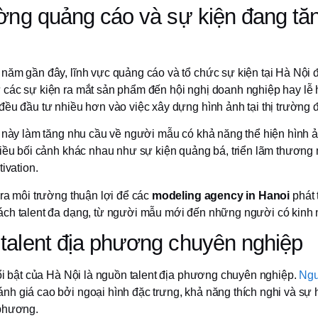
ường quảng cáo và sự kiện đang tă
năm gần đây, lĩnh vực quảng cáo và tổ chức sự kiện tại Hà Nội đ
các sự kiện ra mắt sản phẩm đến hội nghị doanh nghiệp hay lễ h
đều đầu tư nhiều hơn vào việc xây dựng hình ảnh tại thị trường
n này làm tăng nhu cầu về người mẫu có khả năng thể hiện hình
hiều bối cảnh khác nhau như sự kiện quảng bá, triển lãm thương 
tivation.
 ra môi trường thuận lợi để các
modeling agency in Hanoi
phát 
ch talent đa dạng, từ người mẫu mới đến những người có kinh 
talent địa phương chuyên nghiệp
nổi bật của Hà Nội là nguồn talent địa phương chuyên nghiệp.
Ngư
h giá cao bởi ngoại hình đặc trưng, khả năng thích nghi và sự h
 phương.