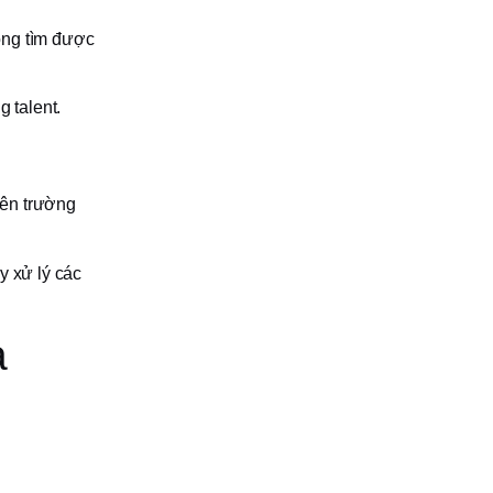
óng tìm được
 talent.
rên trường
y xử lý các
à