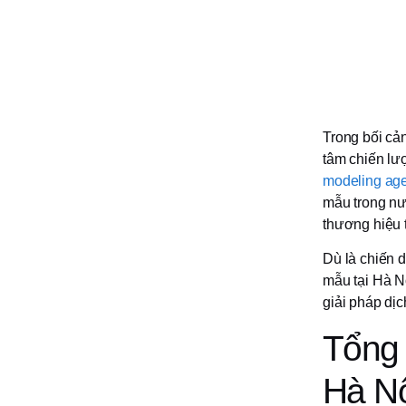
Trong bối cả
tâm chiến lượ
modeling age
mẫu trong nướ
thương hiệu 
Dù là chiến 
mẫu tại Hà N
giải pháp dị
Tổng 
Hà N