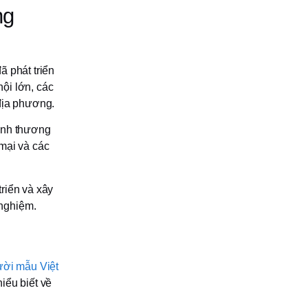
ng
ã phát triển
ội lớn, các
 địa phương.
 ảnh thương
mại và các
triển và xây
nghiệm.
ời mẫu Việt
iểu biết về