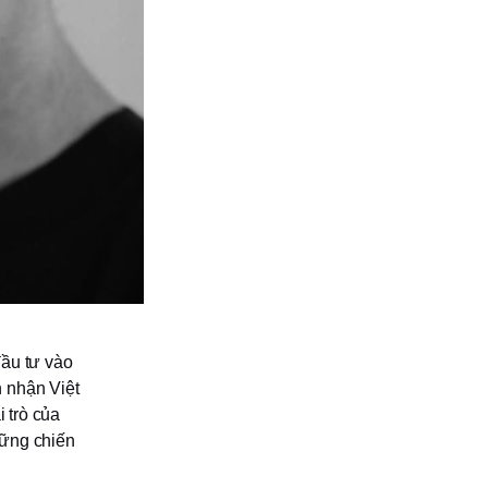
đầu tư vào
n nhận Việt
i trò của
hững chiến